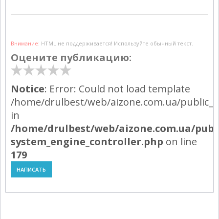
Внимание:
HTML не поддерживается! Используйте обычный текст.
Оцените публикацию:
Notice
: Error: Could not load template
/home/drulbest/web/aizone.com.ua/public_h
in
/home/drulbest/web/aizone.com.ua/publ
system_engine_controller.php
on line
179
НАПИСАТЬ
Powered by module Blog | News | Reviews | Gallery ver.: 4.34.4 (Commer