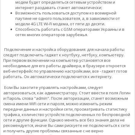
модем будет определяться сетевым устройством и
интернет раздавать станет автоматически;
Возможность пользоваться доступом ко всемирной
паутине не одного пользователя, а, в зависимости от
модели 4G LTE Wi-Fi модема, от пяти до десяти.
Способность работать с GSM операторами Украины и в
сетях многих операторов зарубежья.
Подключение и настройка оборудования: для начала работы
следует подключить гаджет к ноутбуку, нетбуку, компьютеру.
При первом включении на компьютер установятся все
необходимые для его работы драйвера, в браузере откроется
веб-интерфейс по управлению настройками, все - гаджет готов
работать. Он автоматически подключится к интернету.
Если Вы захотите управлять настройками, следует
авторизоваться, как администратору. Стоит ввести в поля Логин
и Пароль слова "admin". После авторизации, станет возможным
смена имени WiFi сети и пароля, можно изменить режим
передачи данных и настройки сети, просматривать статистику
трафика, количество устройств подключенных по беспроводной
сети и другие функции. Однако менять все без знания дела не
рекомендуется, иначе Вы сами рискуете не подключиться к сети
и получить другие проблемы связанные с не верно