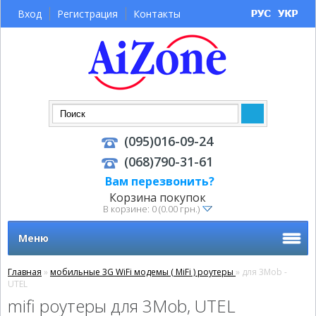
Вход
Регистрация
Контакты
(095)016-09-24
(068)790-31-61
Вам перезвонить?
Корзина покупок
В корзине: 0 (0.00 грн.)
Меню
Главная
»
мобильные 3G WiFi модемы ( MiFi ) роутеры
» для 3Mob -
UTEL
mifi роутеры для 3Mob, UTEL