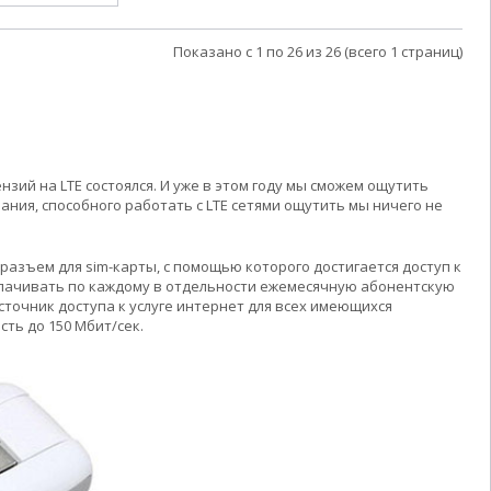
Показано с 1 по 26 из 26 (всего 1 страниц)
зий на LTE состоялся. И уже в этом году мы сможем ощутить
ования, способного работать с LTE сетями ощутить мы ничего не
разъем для sim-карты, с помощью которого достигается доступ к
плачивать по каждому в отдельности ежемесячную абонентскую
сточник доступа к услуге интернет для всех имеющихся
ть до 150 Мбит/сек.