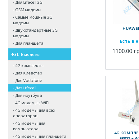
- Для Lifecell 3G
- GSM модемы
- Самые мощные 3G
модемы
HUAWEI 
- Двухстандартные 3G
модемы
Есть в 
- Для планшета
1100.00 г
4G LTE модемы
- 4G комплекты
- Для Киевстар
- Для Vodafone
- Для Lifecell
- Для ноутбука
- 4G модемы с WiFi
- 4G модемы для всех
операторов
- 4G модемы для
компьютера
4G КОМПЛЕ
- 4G модемы для планшета
E3372 + W