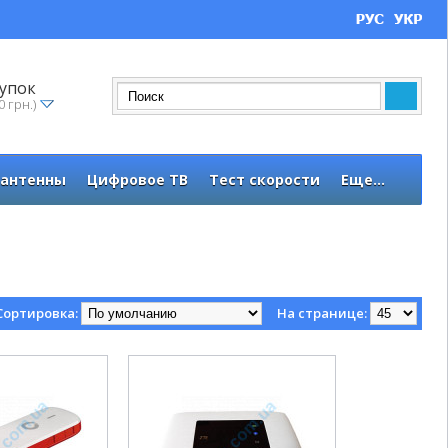
упок
0 грн.)
 антенны
Цифровое ТВ
Тест скорости
Еще...
Сортировка:
На странице: