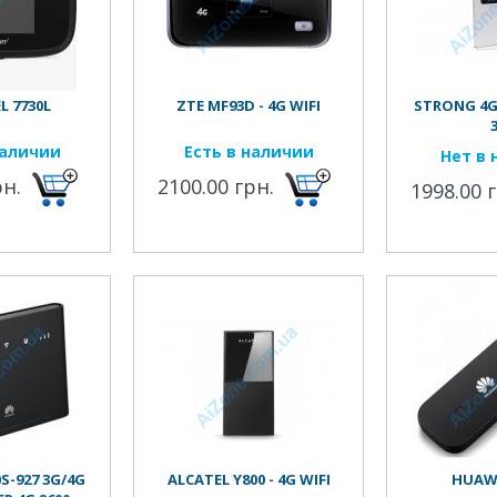
 7730L
ZTE MF93D - 4G WIFI
STRONG 4G
наличии
Есть в наличии
Нет в 
рн.
2100.00 грн.
1998.00 
S-927 3G/4G
ALCATEL Y800 - 4G WIFI
HUAWE