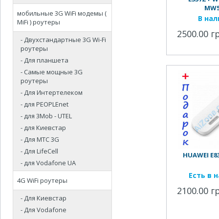
MW5
мобильные 3G WiFi модемы (
В на
MiFi ) роутеры
2500.00 г
- Двухстандартные 3G Wi-Fi
роутеры
- Для планшета
- Самые мощные 3G
роутеры
- Для Интертелеком
- для PEOPLEnet
- для 3Mob - UTEL
- для Киевстар
- Для МТС 3G
- Для LifeCell
HUAWEI E83
- для Vodafone UA
Есть в 
4G WiFi роутеры
2100.00 г
- Для Киевстар
- Для Vodafone