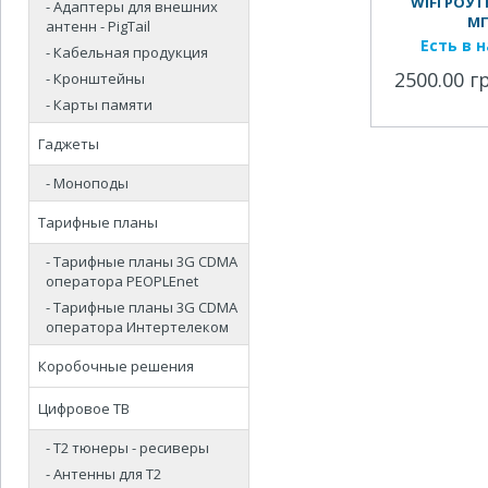
WIFI РОУТЕ
- Адаптеры для внешних
М
антенн - PigTail
Есть в 
- Кабельная продукция
2500.00 г
- Кронштейны
- Карты памяти
Гаджеты
- Моноподы
Тарифные планы
- Тарифные планы 3G CDMA
оператора PEOPLEnet
- Тарифные планы 3G CDMA
оператора Интертелеком
Коробочные решения
Цифровое ТВ
- Т2 тюнеры - ресиверы
- Антенны для Т2