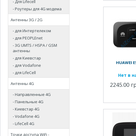
- Для Lifecell
- Роутеры для 4G модема
Антенны 3G / 2G
- для Интертелеком
- для PEOPLEnet
- 3G UMTS / HSPA / GSM
антенны
- для Киевстар
HUAWEI E5
- для Vodafone
- для LifeCell
Нет в 
Антенны 4G
2245.00 г
- Направленные 4G
- Панельные 4G
- Киевстар 4G
- Vodafone 4G
- LifeCell 4G
Точки доступа WiFi -