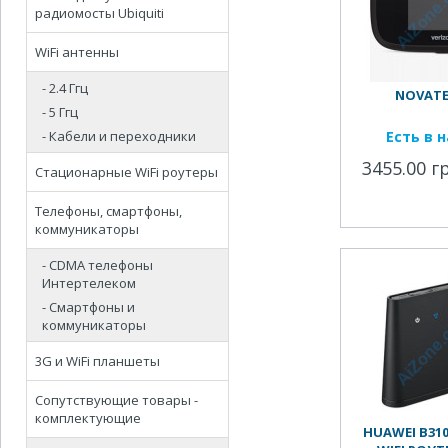
радиомосты Ubiquiti
WiFi антенны
- 2.4 Ггц
NOVATEL
- 5 Ггц
- Кабели и переходники
Есть в 
3455.00 г
Стационарные WiFi роутеры
Телефоны, смартфоны,
коммуникаторы
- CDMA телефоны
Интертелеком
- Смартфоны и
коммуникаторы
3G и WiFi планшеты
Сопутствующие товары -
комплектующие
HUAWEI B310