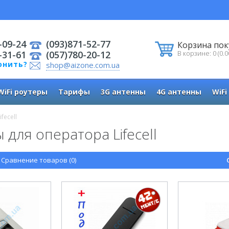
-09-24
(093)871-52-77
Корзина пок
-31-61
(057)780-20-12
В корзине: 0 (0.0
онить?
shop@aizone.com.ua
WiFi роутеры
Тарифы
3G антенны
4G антенны
WiFi
fecell
 для оператора Lifecell
Сравнение товаров (0)