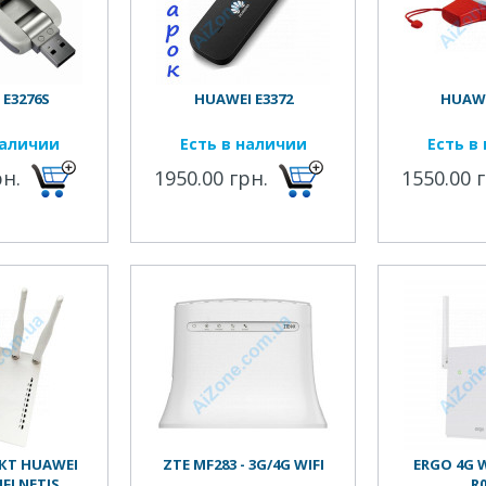
E3276S
HUAWEI E3372
HUAWE
наличии
Есть в наличии
Есть в
рн.
1950.00 грн.
1550.00 
КТ HUAWEI
ZTE MF283 - 3G/4G WIFI
ERGO 4G 
IFI NETIS
R