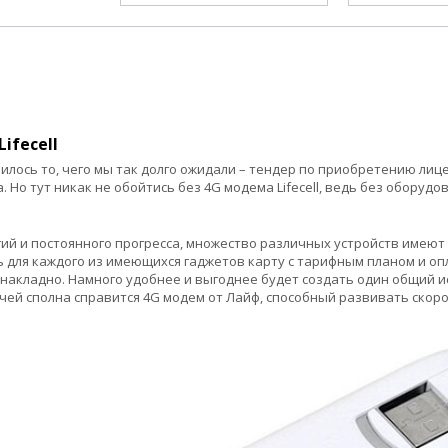
ifecell
лось то, чего мы так долго ожидали – тендер по приобретению лицен
. Но тут никак не обойтись без 4G модема Lifecell, ведь без оборуд
ий и постоянного прогресса, множество различных устройств имеют 
 для каждого из имеющихся гаджетов карту с тарифным планом и о
и накладно. Намного удобнее и выгоднее будет создать один общий и
чей сполна справится 4G модем от Лайф, способный развивать скорос