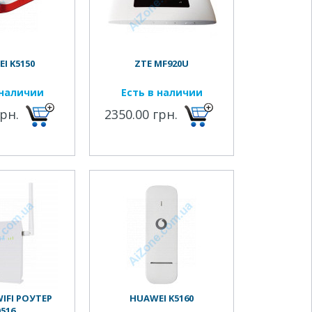
I K5150
ZTE MF920U
 наличии
Есть в наличии
грн.
2350.00 грн.
WIFI РОУТЕР
HUAWEI K5160
0516