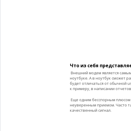
Что из себя представляе
Внешний модем является самым
ноутбуке. А в ноутбук сможет р
будет отличаться от обычной u
к примеру, в написании отчетов
Еще одним бесспорным плюсом 
неуверенным приемом. Часто та
качественный сигнал.