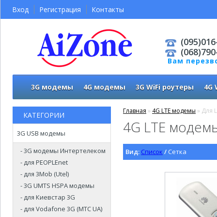
Вход
Регистрация
Контакты
(095)016
(068)790
Вам перезв
3G модемы
4G модемы
3G WiFi роутеры
4G 
Главная
»
4G LTE модемы
» Для Li
КАТЕГОРИИ
4G LTE модемы
3G USB модемы
- 3G модемы Интертелеком
Вид:
Список
/
Сетка
- для PEOPLEnet
- для 3Mob (Utel)
- 3G UMTS HSPA модемы
- для Киевстар 3G
- для Vodafone 3G (МТС UA)