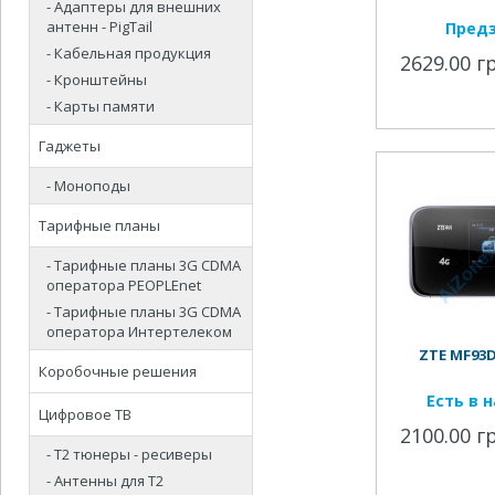
- Адаптеры для внешних
антенн - PigTail
Пред
- Кабельная продукция
2629.00 г
- Кронштейны
- Карты памяти
Гаджеты
- Моноподы
Тарифные планы
- Тарифные планы 3G CDMA
оператора PEOPLEnet
- Тарифные планы 3G CDMA
оператора Интертелеком
ZTE MF93D 
Коробочные решения
Есть в 
Цифровое ТВ
2100.00 г
- Т2 тюнеры - ресиверы
- Антенны для Т2