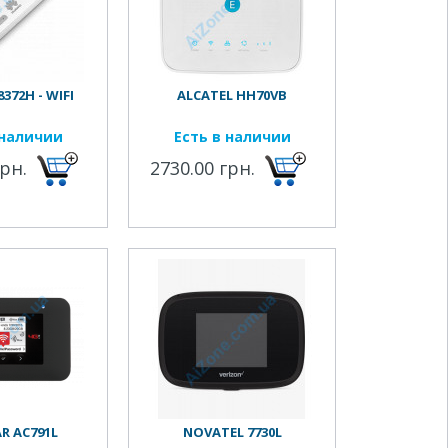
372H - WIFI
ALCATEL HH70VB
 наличии
Есть в наличии
грн.
2730.00 грн.
R AC791L
NOVATEL 7730L