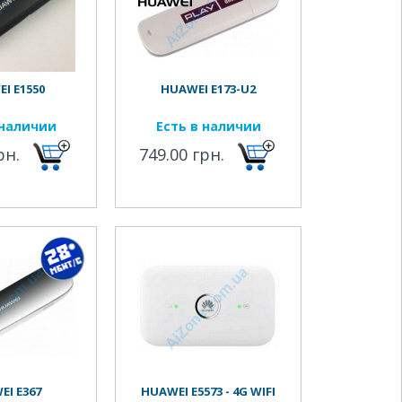
I E1550
HUAWEI E173-U2
 наличии
Есть в наличии
рн.
749.00 грн.
EI E367
HUAWEI E5573 - 4G WIFI