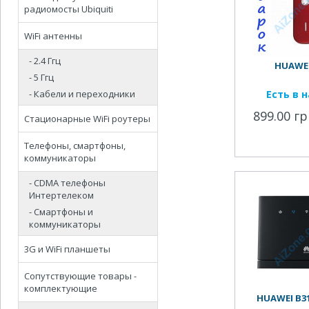
радиомосты Ubiquiti
WiFi антенны
- 2.4 Ггц
HUAWEI
- 5 Ггц
- Кабели и переходники
Есть в 
899.00 гр
Стационарные WiFi роутеры
Телефоны, смартфоны,
коммуникаторы
- CDMA телефоны
Интертелеком
- Смартфоны и
коммуникаторы
3G и WiFi планшеты
Сопутствующие товары -
комплектующие
HUAWEI B315