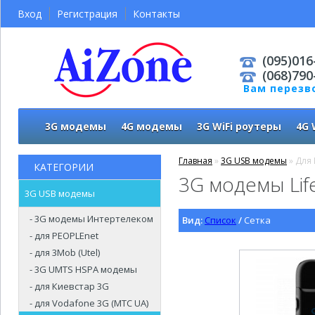
Вход
Регистрация
Контакты
(095)016
(068)790
Вам перезв
3G модемы
4G модемы
3G WiFi роутеры
4G 
Главная
»
3G USB модемы
» Для L
КАТЕГОРИИ
3G модемы Lif
3G USB модемы
- 3G модемы Интертелеком
Вид:
Список
/
Сетка
- для PEOPLEnet
- для 3Mob (Utel)
- 3G UMTS HSPA модемы
- для Киевстар 3G
- для Vodafone 3G (МТС UA)