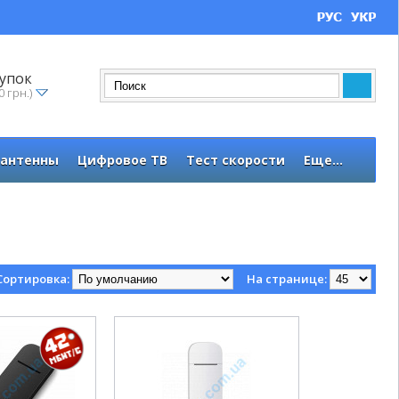
упок
0 грн.)
 антенны
Цифровое ТВ
Тест скорости
Еще...
Сортировка:
На странице: