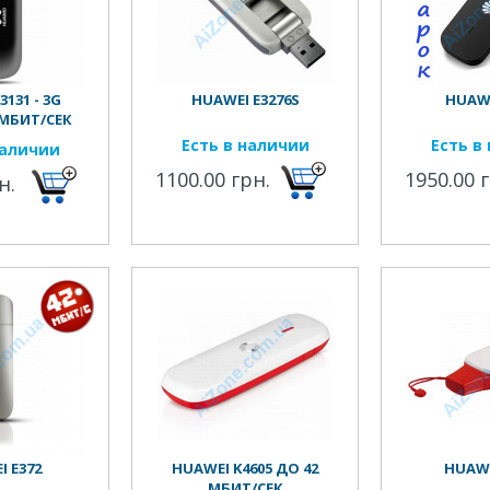
131 - 3G
HUAWEI E3276S
HUAWE
МБИТ/СЕК
Есть в наличии
Есть в
наличии
1100.00 грн.
1950.00 
н.
 E372
HUAWEI K4605 ДО 42
HUAWE
МБИТ/СЕК