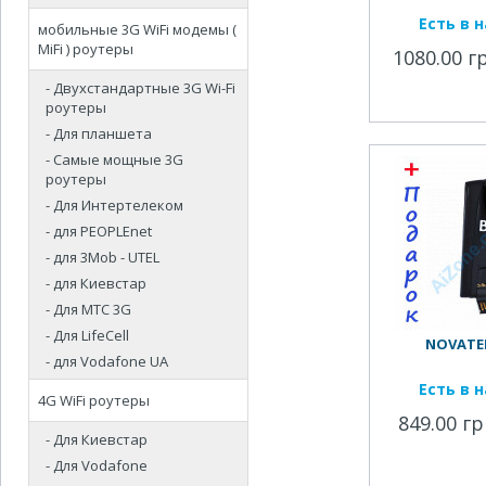
Есть в 
мобильные 3G WiFi модемы (
MiFi ) роутеры
1080.00 г
- Двухстандартные 3G Wi-Fi
роутеры
- Для планшета
- Самые мощные 3G
роутеры
- Для Интертелеком
- для PEOPLEnet
- для 3Mob - UTEL
- для Киевстар
- Для МТС 3G
- Для LifeCell
NOVATE
- для Vodafone UA
Есть в 
4G WiFi роутеры
849.00 гр
- Для Киевстар
- Для Vodafone