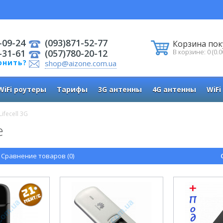
-09-24
(093)871-52-77
Корзина пок
-31-61
(057)780-20-12
В корзине: 0 (0.0
онить?
shop@aizone.com.ua
WiFi роутеры
Тарифы
3G антенны
4G антенны
WiFi
ifecell 3G
e
Сравнение товаров (0)