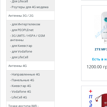
- Для Lifecell
- Роутеры для 4G модема
Антенны 3G / 2G
- для Интертелеком
- для PEOPLEnet
- 3G UMTS / HSPA / GSM
антенны
- для Киевстар
ZTE MF7
- для Vodafone
- для LifeCell
Есть в 
Антенны 4G
1200.00 г
- Направленные 4G
- Панельные 4G
- Киевстар 4G
- Vodafone 4G
- LifeCell 4G
Точки доступа WiFi -