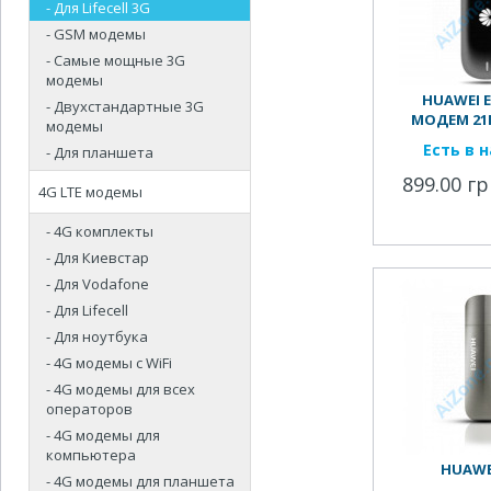
- Для Lifecell 3G
- GSM модемы
- Самые мощные 3G
модемы
HUAWEI E3
- Двухстандартные 3G
МОДЕМ 21
модемы
Есть в 
- Для планшета
899.00 гр
4G LTE модемы
- 4G комплекты
- Для Киевстар
- Для Vodafone
- Для Lifecell
- Для ноутбука
- 4G модемы с WiFi
- 4G модемы для всех
операторов
- 4G модемы для
компьютера
HUAWEI
- 4G модемы для планшета