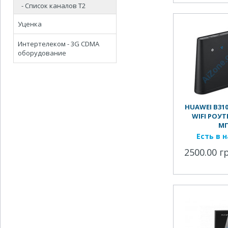
- Список каналов Т2
Уценка
Интертелеком - 3G CDMA
оборудование
HUAWEI B310
WIFI РОУТЕ
М
Есть в 
2500.00 г