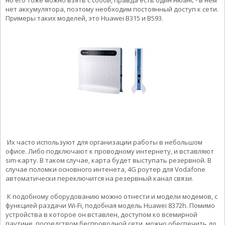
но его тоже можно взять с собой, правда есть один нюанс - в нем
нет аккумулятора, поэтому необходим постоянный доступ к сети.
Примеры таких моделей, это Huawei B315 и B593.
Их часто используют для организации работы в небольшом
офисе. Либо подключают к проводному интернету, и вставляют
sim-карту. В таком случае, карта будет выступать резервной. В
случае поломки основного интенета, 4G роутер для Vodafone
автоматически переключится на резервный канал связи.
К подобному оборудованию можно отнести и модели модемов, с
функцией раздачи Wi-Fi, подобная модель Huawei 8372h. Помимо
устройства в которое он вставлен, доступом ко всемирной
паутине, посредством беспроводной сети, можно обеспечить до