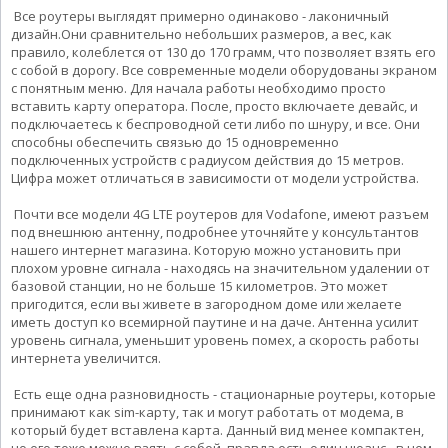
Все роутеры выглядят примерно одинаково - лаконичный
дизайн.Они сравнительно небольших размеров, а вес, как
правило, колеблется от 130 до 170 грамм, что позволяет взять его
с собой в дорогу. Все современные модели оборудованы экраном
с понятным меню. Для начала работы необходимо просто
вставить карту оператора. После, просто включаете девайс, и
подключаетесь к беспроводной сети либо по шнуру, и все. Они
способны обеспечить связью до 15 одновременно
подключенных устройств с радиусом действия до 15 метров.
Цифра может отличаться в зависимости от модели устройства.
Почти все модели 4G LTE роутеров для Vodafone, имеют разъем
под внешнюю антенну, подробнее уточняйте у консультантов
нашего интернет магазина. Которую можно установить при
плохом уровне сигнала - находясь на значительном удалении от
базовой станции, но не больше 15 километров. Это может
пригодится, если вы живете в загородном доме или желаете
иметь доступ ко всемирной паутине и на даче. Антенна усилит
уровень сигнала, уменьшит уровень помех, а скорость работы
интернета увеличится.
Есть еще одна разновидность - стационарные роутеры, которые
принимают как sim-карту, так и могут работать от модема, в
который будет вставлена карта. Данный вид менее компактен,