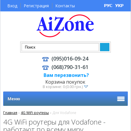
Вход
Регистрация
Контакты
(095)016-09-24
(068)790-31-61
Вам перезвонить?
Корзина покупок
В корзине: 0 (0.00 грн.)
Меню
Главная
»
4G WiFi роутеры
» Для Vodafone
4G WiFi роутеры для Vodafone -
работают по всему миру