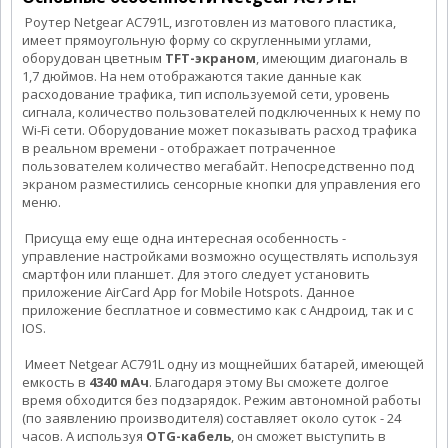
Роутер Netgear АС791L, изготовлен из матового пластика,
имеет прямоугольную форму со скругленными углами,
оборудован цветным
TFT-экраном
, имеющим диагональ в
1,7 дюймов. На нем отображаются такие данные как
расходование трафика, тип используемой сети, уровень
сигнала, количество пользователей подключенных к нему по
Wi-Fi сети. Оборудование может показывать расход трафика
в реальном времени - отображает потраченное
пользователем количество мегабайт. Непосредственно под
экраном разместились сенсорные кнопки для управления его
меню.
Присуща ему еще одна интересная особенность -
управление настройками возможно осуществлять используя
смартфон или планшет. Для этого следует установить
приложение AirCard App for Mobile Hotspots. Данное
приложение бесплатное и совместимо как с Андроид, так и с
IOS.
Имеет Netgear АС791L одну из мощнейших батарей, имеющей
емкость в
4340 мАч
. Благодаря этому Вы сможете долгое
время обходится без подзарядок. Режим автономной работы
(по заявлению производителя) составляет около суток - 24
часов. А используя
OTG-кабель
, он сможет выступить в