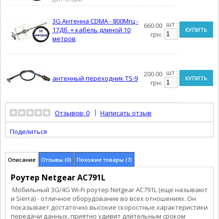
3G Антенна CDMA - 800Мгц -
шт :
660.00
17Дб. + кабель длиной 10
КУПИТЬ
грн.
метров
шт :
200.00
антенный переходник TS-9
КУПИТЬ
грн.
|
Отзывов: 0
Написать отзыв
Поделиться
Описание
Отзывы (0)
Похожие товары (7)
Роутер Netgear AC791L
Мобильный 3G/4G Wi-Fi роутер Netgear АС791L (еще называют
и Sierra) - отличное оборудование во всех отношениях. Он
показывает достаточно высокие скоростные характеристики
передачи данных, приятно удивит длительным сроком