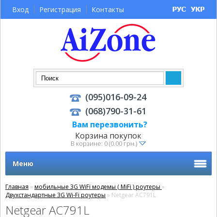
Вход
Регистрация
Контакты
(095)016-09-24
(068)790-31-61
Вам перезвонить?
Корзина покупок
В корзине: 0 (0.00 грн.)
Меню
Главная
»
мобильные 3G WiFi модемы ( MiFi ) роутеры
»
Двухстандартные 3G Wi-Fi роутеры
» Netgear AC791L
Netgear AC791L