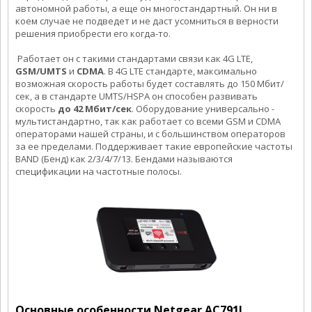
автономной работы, а еще он многостандартный. Он ни в
коем случае не подведет и не даст усомниться в верности
решения приобрести его когда-то.
Работает он с такими стандартами связи как 4G LTE,
GSM/UMTS
и
CDMA
. В 4G LTE стандарте, максимально
возможная скорость работы будет составлять до 150 Мбит/
сек, а в стандарте UMTS/HSPA он способен развивать
скорость
до 42 Мбит/сек
. Оборудование универсально -
мультистандартно, так как работает со всеми GSM и CDMA
операторами нашей страны, и с большинством операторов
за ее пределами. Поддерживает такие европейские частоты
BAND (Бенд) как 2/3/4/7/13. Бендами называются
спецификации на частотные полосы.
Основные особенности Netgear АС791L.