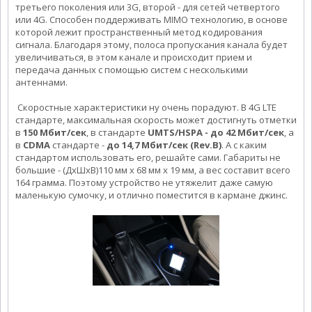
третьего поколения или 3G, второй - для сетей четвертого
или 4G. Способен поддерживать MIMO технологию, в основе
которой лежит пространственный метод кодирования
сигнала. Благодаря этому, полоса пропускания канала будет
увеличиваться, в этом канале и происходит прием и
передача данных с помощью систем с несколькими
антеннами.
Скоростные характеристики ну очень порадуют. В 4G LTE
стандарте, максимальная скорость может достигнуть отметки
в
150 Мбит/сек
, в стандарте
UMTS/HSPA - до 42 Мбит/сек
, а
в
CDMA
стандарте -
до 14,7 Мбит/сек (Rev.B)
. А с каким
стандартом использовать его, решайте сами. Габариты не
большие - (ДхШхВ)110 мм x 68 мм x 19 мм, а вес составит всего
164 грамма. Поэтому устройство не утяжелит даже самую
маленькую сумочку, и отлично поместится в кармане джинс.