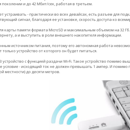
 поколении и до 42 Мбит/сек, работая в третьем.
дет устраивать - практически во всех девайсах, есть разъем для п
твующий сигнал, благодаря ее установке, скорость доступа ко всеми
ля карты памяти формата MicroSD и максимальным объемом на 32 Гб.
тернету, а и выступить в роли внешнего накопителя информации.
енным источником питания, поэтому его автономная работа невозмож
 только устройство от которого он будет питаться.
 устройство с функцией раздачи Wi-Fi. Такое устройство помимо вы
е условие - исходящий ток не должен превышать 1 ампер. И помимо 
ой местности) до десяти метров.