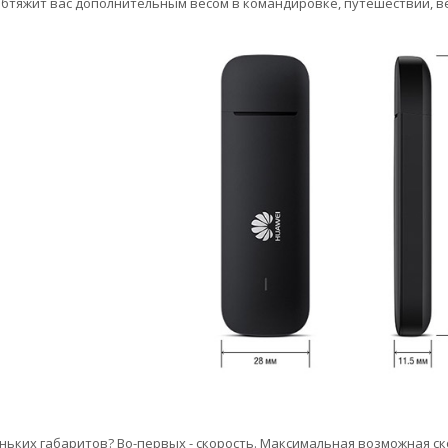
бтяжит вас дополнительным весом в командировке, путешествии, вед
ьких габаритов? Во-первых - скорость. Максимальная возможная ско