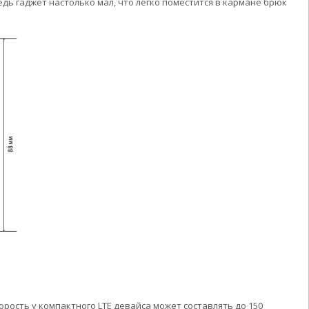
ь гаджет настолько мал, что легко поместится в кармане брюк
рость у компактного LTE девайса может составлять до 150