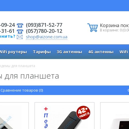
-09-24
(093)871-52-77
Корзина пок
-31-61
(057)780-20-12
В корзине: 0 (0.0
онить?
shop@aizone.com.ua
WiFi роутеры
Тарифы
3G антенны
4G антенны
WiFi
одемы для планшета
ы для планшета
Сравнение товаров (0)