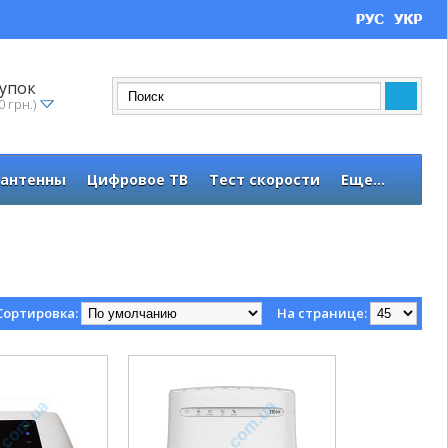
упок
0 грн.)
 антенны
Цифровое ТВ
Тест скорости
Еще...
Сортировка:
На странице: