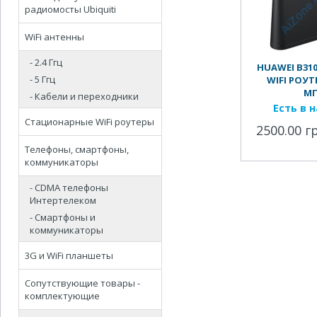
радиомосты Ubiquiti
WiFi антенны
- 2.4 Ггц
HUAWEI B310
- 5 Ггц
WIFI РОУТЕ
М
- Кабели и переходники
Есть в 
Стационарные WiFi роутеры
2500.00 г
Телефоны, смартфоны,
коммуникаторы
- CDMA телефоны
Интертелеком
- Смартфоны и
коммуникаторы
3G и WiFi планшеты
Сопутствующие товары -
комплектующие