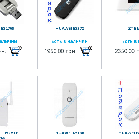
E3276S
HUAWEI E3372
ZTE 
наличии
Есть в наличии
Есть в
рн.
1950.00 грн.
2350.00 
FI РОУТЕР
HUAWEI K5160
HUAWEI E8
16