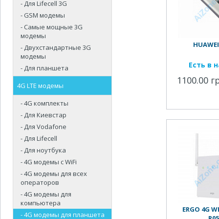
- Для Lifecell 3G
- GSM модемы
- Самые мощные 3G
модемы
HUAWEI 
- Двухстандартные 3G
модемы
Есть в 
- Для планшета
1100.00 г
4G LTE модемы
- 4G комплекты
- Для Киевстар
- Для Vodafone
- Для Lifecell
- Для ноутбука
- 4G модемы с WiFi
- 4G модемы для всех
операторов
- 4G модемы для
компьютера
ERGO 4G WI
- 4G модемы для планшета
R05