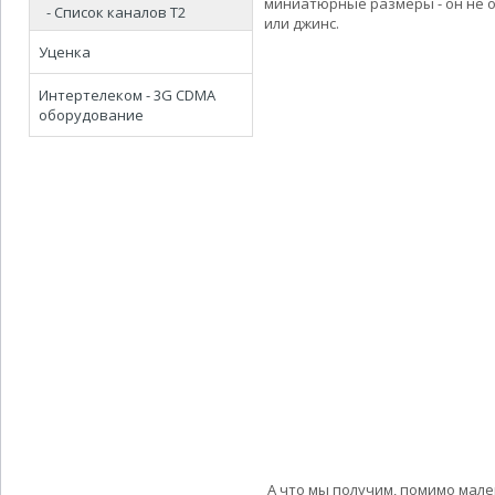
миниатюрные размеры - он не о
- Список каналов Т2
или джинс.
Уценка
Интертелеком - 3G CDMA
оборудование
А что мы получим, помимо мален