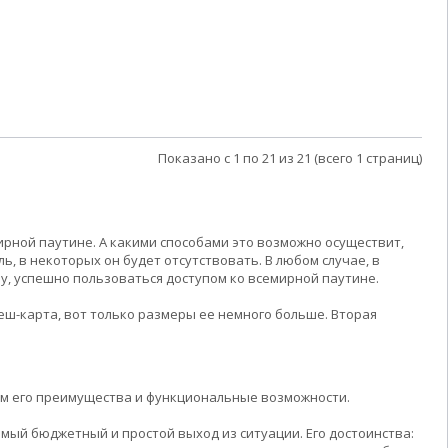
Показано с 1 по 21 из 21 (всего 1 страниц)
ирной паутине. А какими способами это возможно осуществит,
, в некоторых он будет отсутствовать. В любом случае, в
му, успешно пользоваться доступом ко всемирной паутине.
еш-карта, вот только размеры ее немного больше. Вторая
рим его преимущества и функциональные возможности.
амый бюджетный и простой выход из ситуации. Его достоинства: