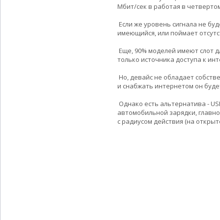
Мбит/сек в работая в четвертом
Если же уровень сигнала не бу
имеющийся, или поймает отсутс
Еще, 90% моделей имеют слот д
только источника доступа к ин
Но, девайс не обладает собств
и снабжать интернетом он будет
Однако есть альтернатива - USB
автомобильной зарядки, главно
с радиусом действия (на открыт