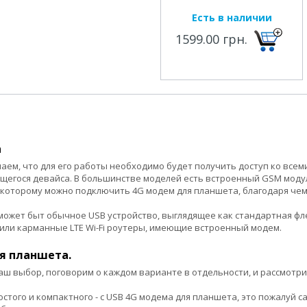
Есть в наличии
1599.00 грн.
а
ем, что для его работы необходимо будет получить доступ ко всем
щегося девайса. В большинстве моделей есть встроенный GSM модуль
 к которому можно подключить 4G модем для планшета, благодаря че
 может быт обычное USB устройство, выглядящее как стандартная фл
или карманные LTE Wi-Fi роутеры, имеющие встроенный модем.
я планшета.
аш выбор, поговорим о каждом варианте в отдельности, и рассмот
стого и компактного - с USB 4G модема для планшета, это пожалуй с