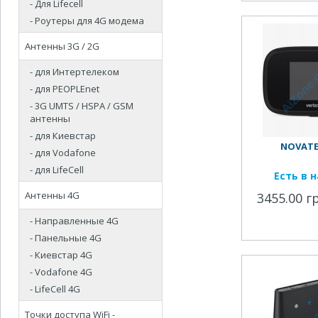
- Для Lifecell
- Роутеры для 4G модема
Антенны 3G / 2G
- для Интертелеком
- для PEOPLEnet
- 3G UMTS / HSPA / GSM
антенны
- для Киевстар
NOVATEL
- для Vodafone
- для LifeCell
Есть в 
Антенны 4G
3455.00 г
- Направленные 4G
- Панельные 4G
- Киевстар 4G
- Vodafone 4G
- LifeCell 4G
Точки доступа WiFi -