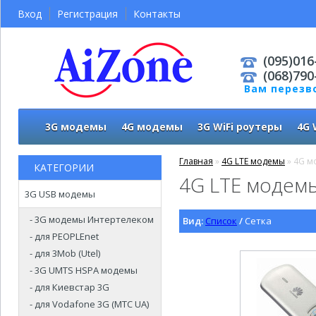
Вход
Регистрация
Контакты
(095)016
(068)790
Вам перезв
3G модемы
4G модемы
3G WiFi роутеры
4G 
Главная
»
4G LTE модемы
» 4G м
КАТЕГОРИИ
4G LTE модем
3G USB модемы
- 3G модемы Интертелеком
Вид:
Список
/
Сетка
- для PEOPLEnet
- для 3Mob (Utel)
- 3G UMTS HSPA модемы
- для Киевстар 3G
- для Vodafone 3G (МТС UA)