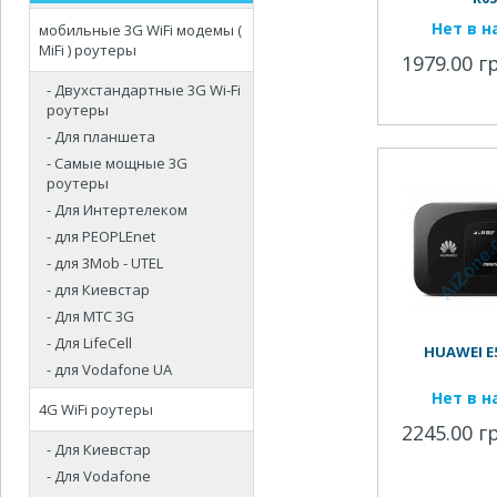
Нет в 
мобильные 3G WiFi модемы (
MiFi ) роутеры
1979.00 г
- Двухстандартные 3G Wi-Fi
роутеры
- Для планшета
- Самые мощные 3G
роутеры
- Для Интертелеком
- для PEOPLEnet
- для 3Mob - UTEL
- для Киевстар
- Для МТС 3G
- Для LifeCell
HUAWEI E5
- для Vodafone UA
Нет в 
4G WiFi роутеры
2245.00 г
- Для Киевстар
- Для Vodafone