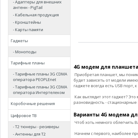
- Адаптеры для внешних
антенн - PigTail
- Кабельная продукция
- Кронштейны
- Карты памяти
Гаджеты
- Моноподы
Тарифные планы
4G модем для планшет
- Тарифные планы 3G CDMA
Приобретая планшет, мы понима
оператора PEOPLEnet
будет зависеть от модели имею
гаджете всегда есть USB порт,
- Тарифные планы 3G CDMA
оператора Интертелеком
Как выглядит этот гаджет? Это
разновидность - стационарные 
Коробочные решения
Варианты 4G модема дл
Цифровое ТВ
Чтоб хоть немного облегчить В
- Т2 тюнеры - ресиверы
Начнем с первого, наиболее про
- Антенны для Т2