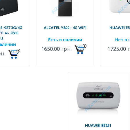
S-927 3G/4G
ALCATEL Y800 - 4G WIFI
HUAWEI E55
Р 4G 2600
ГЦ
Есть в наличии
Нет в 
наличии
1650.00 грн.
1725.00 
рн.
HUAWEI E5251