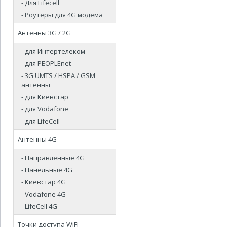
- Для Lifecell
- Роутеры для 4G модема
Антенны 3G / 2G
- для Интертелеком
- для PEOPLEnet
- 3G UMTS / HSPA / GSM
антенны
- для Киевстар
- для Vodafone
- для LifeCell
Антенны 4G
- Направленные 4G
- Панельные 4G
- Киевстар 4G
- Vodafone 4G
- LifeCell 4G
Точки доступа WiFi -