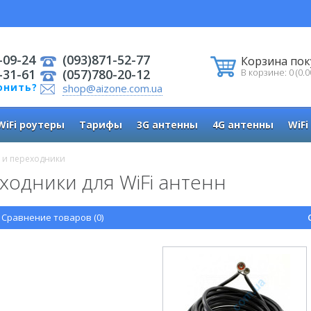
-09-24
(093)871-52-77
Корзина пок
-31-61
(057)780-20-12
В корзине: 0 (0.0
онить?
shop@aizone.com.ua
WiFi роутеры
Тарифы
3G антенны
4G антенны
WiFi
 и переходники
ходники для WiFi антенн
Сравнение товаров (0)