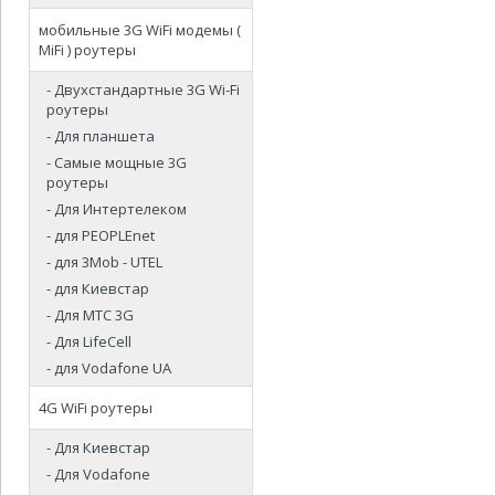
мобильные 3G WiFi модемы (
MiFi ) роутеры
- Двухстандартные 3G Wi-Fi
роутеры
- Для планшета
- Самые мощные 3G
роутеры
- Для Интертелеком
- для PEOPLEnet
- для 3Mob - UTEL
- для Киевстар
- Для МТС 3G
- Для LifeCell
- для Vodafone UA
4G WiFi роутеры
- Для Киевстар
- Для Vodafone