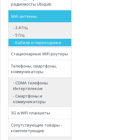
радиомосты Ubiquiti
WiFi антенны
- 2.4 Ггц
- 5 Ггц
- Кабели и переходники
Стационарные WiFi роутеры
Телефоны, смартфоны,
коммуникаторы
- CDMA телефоны
Интертелеком
- Смартфоны и
коммуникаторы
3G и WiFi планшеты
Сопутствующие товары -
комплектующие