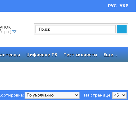
упок
0 грн.)
 антенны
Цифровое ТВ
Тест скорости
Еще...
Сортировка:
На странице: