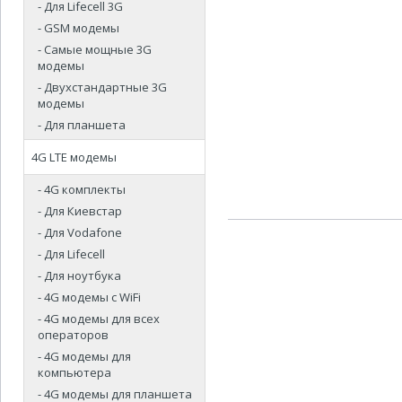
- Для Lifecell 3G
- GSM модемы
- Самые мощные 3G
модемы
- Двухстандартные 3G
модемы
- Для планшета
4G LTE модемы
- 4G комплекты
- Для Киевстар
- Для Vodafone
- Для Lifecell
- Для ноутбука
- 4G модемы с WiFi
- 4G модемы для всех
операторов
- 4G модемы для
компьютера
- 4G модемы для планшета