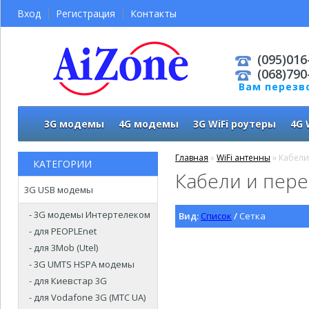
Вход
Регистрация
Контакты
(095)016
(068)790
Вам перезв
3G модемы
4G модемы
3G WiFi роутеры
4G 
Главная
»
WiFi антенны
» Кабели
КАТЕГОРИИ
Кабели и пере
3G USB модемы
- 3G модемы Интертелеком
Вид:
Список
/
Сетка
- для PEOPLEnet
- для 3Mob (Utel)
- 3G UMTS HSPA модемы
- для Киевстар 3G
- для Vodafone 3G (МТС UA)