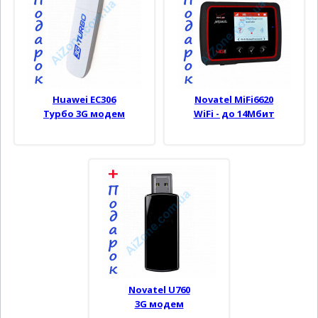
Huawei EC306
Novatel MiFi6620
Турбо 3G модем
WiFi - до 14Мбит
Novatel U760
3G модем