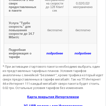
сверх
на скорости
0,02/0,02/
предоставленных
до 128 Кбит/
неограничено
в пакете
сек
Услуга "Турбо
скорость" для
повышения
бесплатно
бесплатно
скорости до 14.7
Мбит/с
Подробная
информация о
подробнее
подробнее
тарифе
* При активации стартового пакета необходимо выбрать один
из представленых тарифных планов. Условия тарифов
аналогичны с линейкой "Безлимит", кроме трафика который идет
сверх предоставленных в тарифе мегабайт. Так на ТП Интернет
44 и Интернет 111 каждый мегабайт сверх пакета будет стоить
0.02 грн. Остальные условия тарифов без изменения.
Карта покрытия Интертелеком
3G USB модемы для Интертелеком