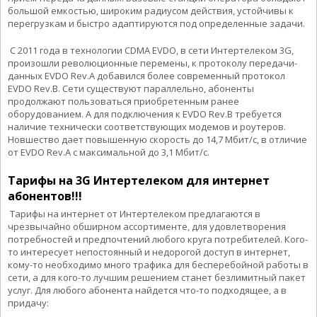
большой емкостью, широким радиусом действия, устойчивы к
перегрузкам и быстро адаптируются под определенные задачи.
С 2011 года в технологии СDMA EVDO, в сети Интертелеком 3G,
произошли революционные перемены, к протоколу передачи-
данных EVDO Rev.A добавился более современный протокол
EVDO Rev.B. Сети существуют параллельно, абоненты
продолжают пользоваться приобретенным ранее
оборудованием. А для подключения к EVDO Rev.B требуется
наличие технически соответствующих модемов и роутеров.
Новшество дает повышенную скорость до 14,7 Мбит/с, в отличие
от EVDO Rev.A с максимальной до 3,1 Мбит/с.
Тарифы на 3G Интертелеком для интернет
абонентов!!!
Тарифы на интернет от Интертелеком предлагаются в
чрезвычайно обширном ассортименте, для удовлетворения
потребностей и предпочтений любого круга потребителей. Кого-
то интересует непостоянный и недорогой доступ в интернет,
кому-то необходимо много трафика для бесперебойной работы в
сети, а для кого-то лучшим решением станет безлимитный пакет
услуг. Для любого абонента найдется что-то подходящее, а в
придачу: