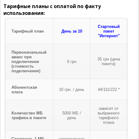
Тарифные планы с оплатой по факту
использования:
Стартовый
Тарифный план
День за 10
пакет
"Интернет"
Первоначальный
аванс при
35 грн (цена
подключении
0 грн
пакета)
(стоимость
подключения)
Абонентская
10 грн. / день
44/111/222 *
плата
зависит от
Количество МБ
5000 МБ /
выбранного
трафика в пакете
день
тарифного
плана
Стоимость 1 МБ
неограничено