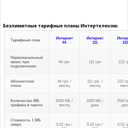
Безлимитные тарифные планы Интертелеком:
Интернет
Интернет
Интер
Тарифный план
44
111
22
Первоначальный
аванс при
44 грн.
111 грн
222 г
подключении
Абонентская
44 грн. /
111 грн. /
222 гр
плата
месяц
месяц
мес
Количество МБ
5000 МБ /
1000 МБ /
2500 
трафика в пакете
месяц
день
ден
Стоимость 1 МБ
сверх
0,02 грн /
0,02 грн /
0,02 г