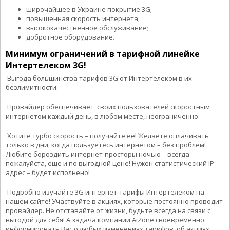
широчайшее в Украине покрытие 3G;
повышенная скорость интернета;
высококачественное обслуживание;
добротное оборудование.
Минимум ограничений в тарифной линейке
Интертелеком 3G!
Выгода большинства тарифов 3G от Интертелеком в их
безлимитности.
Провайдер обеспечивает своих пользователей скоростным
интернетом каждый день, в любом месте, неограниченно.
Хотите турбо скорость – получайте ее! Желаете оплачивать
только в дни, когда пользуетесь интернетом – без проблем!
Любите бороздить интернет-просторы ночью – всегда
пожалуйста, еще и по выгодной цене! Нужен статистический IP
адрес – будет исполнено!
Подробно изучайте 3G интернет-тарифы Интертелеком на
нашем сайте! Участвуйте в акциях, которые постоянно проводит
провайдер. Не отставайте от жизни, будьте всегда на связи с
выгодой для себя! А задача компании AiZone своевременно
информировать Вас о любых изменениях тарифов, об акциях