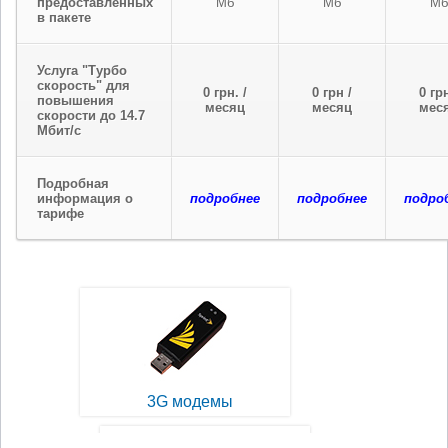
предоставленных
Мб
Мб
Мб
в пакете
Услуга "Турбо
скорость" для
0 грн. /
0 грн /
0 грн
повышения
месяц
месяц
мес
скорости до 14.7
Мбит/с
Подробная
информация о
подробнее
подробнее
подро
тарифе