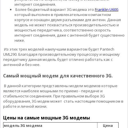
интернет соединения.
Более бюджетный вариант 3G модема это
Franklin U600
,
который выполнен в привлекательном компактном
корпусе и оснащен двумя разъемами для антенн. Данная
модель не может похвастаться производительностью и
мощностью передатчика, соответственно скорость
интернет соединения, даже с антенной будет существенно
ниже.
Из этих трех моделей наилучшим вариантом будет Pantech
UML290. Благодаря производительному процессору и мощному
передатчику данная модель будет отлично работать как с
антенной и без нее.
Самый мощный модем для качественного 3G.
В данной категории представлены модели модемов которые
являются наиболее мощными по приемо - передаче и
стабильности соединения. При правильном выборе 3G
оборудования, 3G модем может стать настоящим помощником в
работе и личной жизни.
Цены на самые мощные 3G модемы
модель 3G модема
Цена