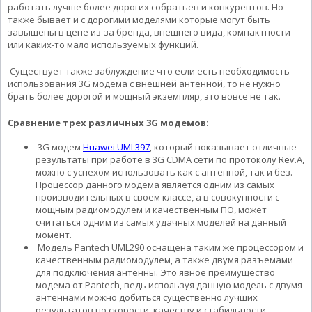
работать лучше более дорогих собратьев и конкурентов. Но
также бывает и с дорогими моделями которые могут быть
завышены в цене из-за бренда, внешнего вида, компактности
или каких-то мало используемых функций.
Существует также заблуждение что если есть необходимость
использования 3G модема с внешней антенной, то не нужно
брать более дорогой и мощный экземпляр, это вовсе не так.
Сравнение трех различных 3G модемов:
3G модем
Huawei UML397
, который показывает отличные
результаты при работе в 3G CDMA сети по протоколу Rev.A,
можно с успехом использовать как с антенной, так и без.
Процессор данного модема является одним из самых
производительных в своем классе, а в совокупности с
мощным радиомодулем и качественным ПО, может
считаться одним из самых удачных моделей на данный
момент.
Модель Pantech UML290 оснащена таким же процессором и
качественным радиомодулем, а также двумя разъемами
для подключения антенны. Это явное преимущество
модема от Pantech, ведь используя данную модель с двумя
антеннами можно добиться существенно лучших
результатов по скорости, качеству и стабильности