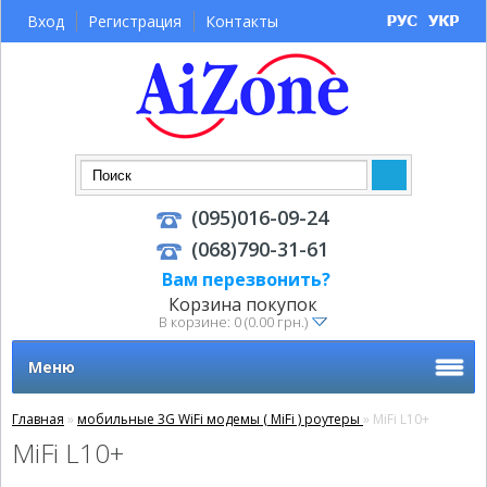
Вход
Регистрация
Контакты
(095)016-09-24
(068)790-31-61
Вам перезвонить?
Корзина покупок
В корзине: 0 (0.00 грн.)
Меню
Главная
»
мобильные 3G WiFi модемы ( MiFi ) роутеры
» MiFi L10+
MiFi L10+