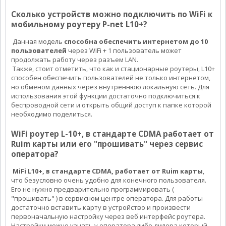
Сколько устройств можно подключить по WiFi к
мобильному роутеру P-net L10+?
Данная модель
способна обеспечить интернетом до 10
пользователей
через WiFi + 1 пользователь может
продолжать работу через разъем LAN.
Также, стоит отметить, что как и стационарные роутеры, L10+
способен обеспечить пользователей не только интернетом,
но обменом данных через внутреннюю локальную сеть. Для
использования этой функции достаточно подключиться к
беспроводной сети и открыть общий доступ к папке которой
необходимо поделиться.
WiFi роутер L-10+, в стандарте CDMA работает от
Ruim карты или его "прошивать" через сервис
оператора?
MiFi L10+, в стандарте CDMA, работает от Ruim карты
,
что безусловно очень удобно для конечного пользователя.
Его не нужно предварительно программировать (
"прошивать" ) в сервисном центре оператора. Для работы
достаточно вставить карту в устройство и произвести
первоначальную настройку через веб интерфейс роутера.
Настройки можно узнать у оператора либо дилера который