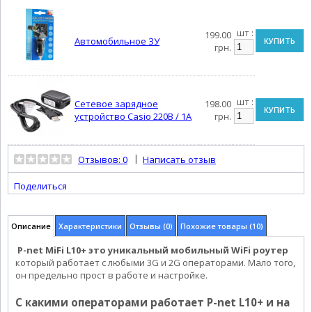
шт :
199.00
Автомобильное ЗУ
КУПИТЬ
грн.
шт :
Сетевое зарядное
198.00
КУПИТЬ
устройство Casio 220В / 1А
грн.
|
Отзывов: 0
Написать отзыв
Поделиться
Описание
Характеристики
Отзывы (0)
Похожие товары (10)
P-net MiFi L10+ это уникальный мобильный WiFi роутер
который работает с любыми 3G и 2G операторами. Мало того,
он предельно прост в работе и настройке.
С какими операторами работает P-net L10+ и на