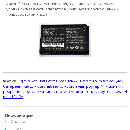
часов без дополнительной зарядки ( зависит от нагрузки,
уровня сигнала сети оператора, количества подключенных
пользователей и др. ).
Метки:
3g mifi
,
wifi umts cdma
,
мобильный wifi c lan
,
mifi с мощной
батареей
,
wifi для utel
,
mifi rev.b
,
мобильный роутер 14.7 мбит
,
mifi
peoplenet
,
роутер для киевстар
,
wifi модем life
,
мтс роутер
,
novatel
mifi l10 rt9e
,
Информация
Оплата
О нас