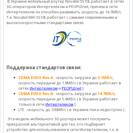
В Украине мобильный роутер Novatel 5510L работает в сетях
3G операторов Интертелеком и PEOPLEnet, причем в сети
Интертелеком он способен развивать скорость до 14.7Мб/с.
Т.е. Novatel MiFi 5510L работает с самыми современными и
высокоскоростными стандартами связи.
Поддержка стандартов связи:
CDMA EVDO Rev.A
- скорость загрузки до
3.1Мб/с
,
скорость передачи до 1.8Мб/с ( в Украине работает в
сетях
Интертелеком
и
PEOPLEnet
);
CDMA EVDO Rev.B
- скорость загрузки до
14.7Мб/с
,
скорость передачи до 5.4Мб/с ( в Украине работает
только в сети
Интертелеком
);
LTE - скорость до 100Мб/с ( в Украине пока недоступно ) ;
Эта модель мобильного 3G роутера может послужить
прекрасной альтернативой для тех, кто подбирает
устройство для использования в сети Интертелеком, т.к. в