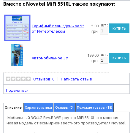
Вместе с
Novatel MiFi 5510L
также покупают:
шт :
Тарифный план "День за 5"
5.00
КУПИТЬ
от Интертелеком
грн.
шт :
199.00
Автомобильное ЗУ
КУПИТЬ
грн.
|
Отзывов: 0
Написать отзыв
Поделиться
Описание
Характеристики
Отзывы (0)
Похожие товары (18)
Мобильный 3G/4G Rev.B WiFi роутер MiFi 5510L это мощная
новая модель от всемирноизвестного производителя Novatel.