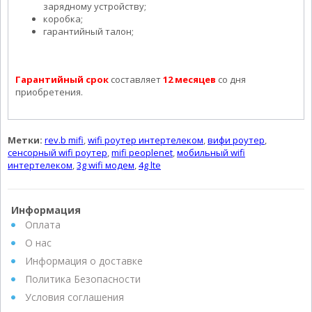
зарядному устройству;
коробка;
гарантийный талон;
Гарантийный срок
составляет
12 месяцев
со дня
приобретения.
Метки:
rev.b mifi
,
wifi роутер интертелеком
,
вифи роутер
,
сенсорный wifi роутер
,
mifi peoplenet
,
мобильный wifi
интертелеком
,
3g wifi модем
,
4g lte
Информация
Оплата
О нас
Информация о доставке
Политика Безопасности
Условия соглашения