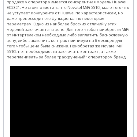
продаже у оператора имеется конкурентная модель Huawei
EC5321. Но стоит отметить что Novatel MiFi 5510l, мало того что
не уступает конкуренту от Huawei по характеристикам, но
даже превосходит его функционал по некоторым
параметрам. Одно из наиболее броских отличий у этих
моделей заключается в цене. Для того чтобы приобрести MiFi
от Интертелеком необходимо либо заплатить баснословную
цену, либо заключить контракт минимум на 6 месяцев для
того чтобы цена была снижена. Приобретая же Novatel MiFi
5510L нет необходимости заключать контракт, а также
переплачивать за более "раскрученый" оператором бренд.