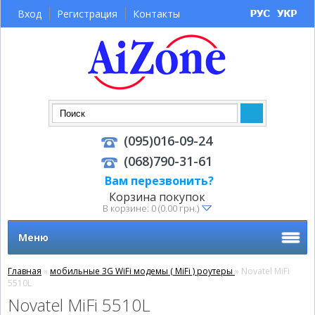
Вход
Регистрация
Контакты
(095)016-09-24
(068)790-31-61
Вам перезвонить?
Корзина покупок
В корзине: 0 (0.00 грн.)
Меню
Главная
»
мобильные 3G WiFi модемы ( MiFi ) роутеры
» Novatel MiFi
5510L
Novatel MiFi 5510L