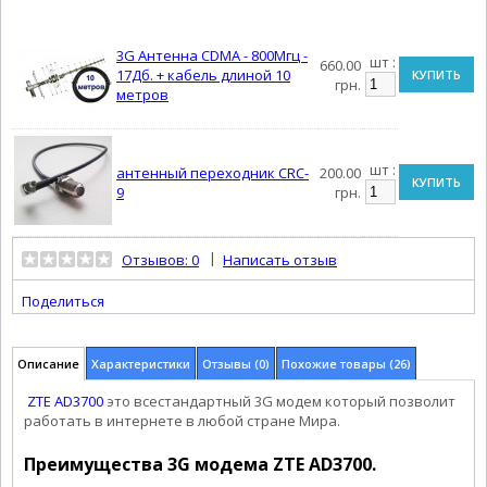
3G Антенна CDMA - 800Мгц -
шт :
660.00
17Дб. + кабель длиной 10
КУПИТЬ
грн.
метров
шт :
антенный переходник CRC-
200.00
КУПИТЬ
9
грн.
|
Отзывов: 0
Написать отзыв
Поделиться
Описание
Характеристики
Отзывы (0)
Похожие товары (26)
ZTE AD3700
это всестандартный 3G модем который позволит
работать в интернете в любой стране Мира.
Преимущества 3G модема ZTE AD3700.