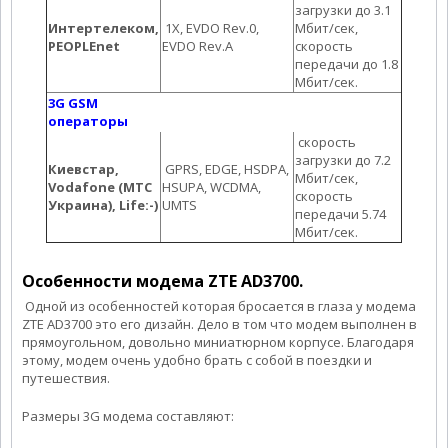
загрузки до 3.1
Интертелеком,
1X, EVDO Rev.0,
Мбит/сек,
PEOPLEnet
EVDO Rev.A
скорость
передачи до 1.8
Мбит/сек.
3G GSM
операторы
скорость
загрузки до 7.2
Киевстар,
GPRS, EDGE, HSDPA,
Мбит/сек,
Vodafone (МТС
HSUPA, WCDMA,
скорость
Украина), Life:-)
UMTS
передачи 5.74
Мбит/сек.
Особенности модема ZTE AD3700.
Одной из особенностей которая бросается в глаза у модема
ZTE AD3700 это его дизайн. Дело в том что модем выполнен в
прямоугольном, довольно миниатюрном корпусе. Благодаря
этому, модем очень удобно брать с собой в поездки и
путешествия.
Размеры 3G модема составляют: