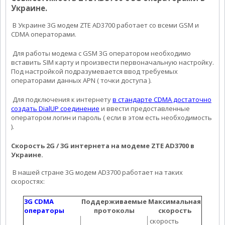
Украине.
В Украине 3G модем ZTE AD3700 работает со всеми GSM и
CDMA операторами.
Для работы модема с GSM 3G оператором необходимо
вставить SIM карту и произвести первоначальную настройку.
Под настройкой подразумевается ввод требуемых
операторами данных APN ( точки доступа ).
Для подключения к интернету
в стандарте CDMA достаточно
создать DialUP соединение
и ввести предоставленные
оператором логин и пароль ( если в этом есть необходимость
).
Скорость 2G / 3G интернета на модеме ZTE AD3700 в
Украине.
В нашей стране 3G модем AD3700 работает на таких
скоростях:
3G CDMA
Поддерживаемые
Максимальная
операторы
протоколы
скорость
скорость