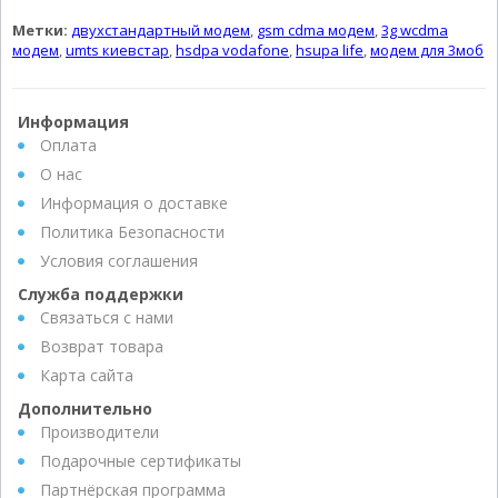
Метки:
двухстандартный модем
,
gsm cdma модем
,
3g wcdma
модем
,
umts киевстар
,
hsdpa vodafone
,
hsupa life
,
модем для 3моб
Информация
Оплата
О нас
Информация о доставке
Политика Безопасности
Условия соглашения
Служба поддержки
Связаться с нами
Возврат товара
Карта сайта
Дополнительно
Производители
Подарочные сертификаты
Партнёрская программа