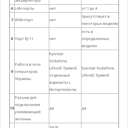
аккумулятора
6
LAN-порты
нет
от 1 до 4
присутствует в
7
WAN-порт
нет
некоторых моделях
есть в
8
Порт RJ-11
нет
определенных
моделях
Kyivstar
Vodafone,
Работа в сети
Lifecell, Тримоб,
Kyivstar Vodafone,
9
операторов
отдельные
Lifecell, Тримоб
Украины
варианты с
Интертелеком
Разъем для
подключения
10
да
да
усиливающей
антенны
да (в