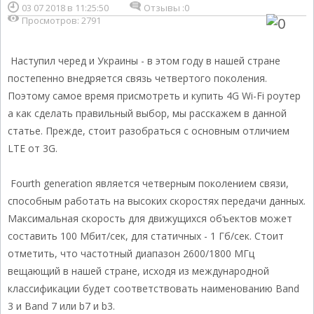
03 07 2018 в 11:25:50
Отзывы :
0
Просмотров: 2791
Наступил черед и Украины - в этом году в нашей стране
постепенно внедряется связь четвертого поколения.
Поэтому самое время присмотреть и купить 4G Wi-Fi роутер
а как сделать правильный выбор, мы расскажем в данной
статье. Прежде, стоит разобраться с основным отличием
LTE от 3G.
Fourth generation является четверным поколением связи,
способным работать на высоких скоростях передачи данных.
Максимальная cкорость для движущихся объектов может
составить 100 Мбит/сек, для статичных - 1 Гб/сек. Стоит
отметить, что частотный диапазон 2600/1800 МГц
вещающий в нашей стране, исходя из международной
классификации будет соответствовать наименованию Band
3 и Band 7 или b7 и b3.