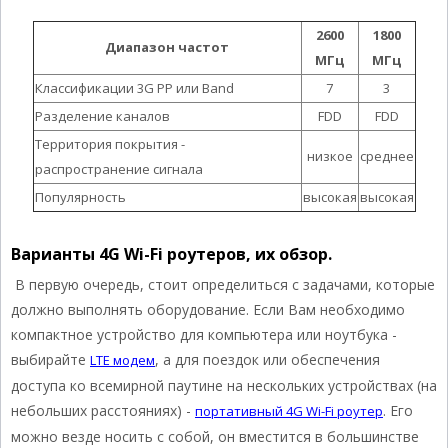
2600
1800
Диапазон частот
МГц
МГц
Классификации 3G PP или Band
7
3
Разделение каналов
FDD
FDD
Территория покрытия -
низкое
среднее
распространение сигнала
Популярность
высокая
высокая
Варианты 4G Wi-Fi роутеров, их обзор.
В первую очередь, стоит определиться с задачами, которые
должно выполнять оборудование. Если Вам необходимо
компактное устройство для компьютера или ноутбука -
выбирайте
, а для поездок или обеспечения
LTE модем
доступа ко всемирной паутине на нескольких устройствах (на
небольших расстояниях) -
. Его
портативный 4G Wi-Fi роутер
можно везде носить с собой, он вместится в большинстве