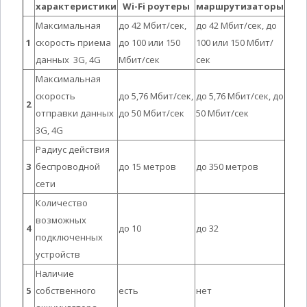
характеристики
Wi-Fi роутеры
маршрутизаторы
Максимальная
до 42 Мбит/сек,
до 42 Мбит/сек, до
1
скорость приема
до 100 или 150
100 или 150 Мбит/
данных 3G, 4G
Мбит/сек
сек
Максимальная
скорость
до 5,76 Мбит/сек,
до 5,76 Мбит/сек, до
2
отправки данных
до 50 Мбит/сек
50 Мбит/сек
3G, 4G
Радиус действия
3
беспроводной
до 15 метров
до 350 метров
сети
Количество
возможных
4
до 10
до 32
подключенных
устройств
Наличие
5
собственного
есть
нет