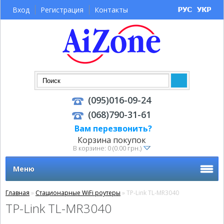
Вход
Регистрация
Контакты
(095)016-09-24
(068)790-31-61
Вам перезвонить?
Корзина покупок
В корзине: 0 (0.00 грн.)
Меню
Главная
»
Стационарные WiFi роутеры
» TP-Link TL-MR3040
TP-Link TL-MR3040