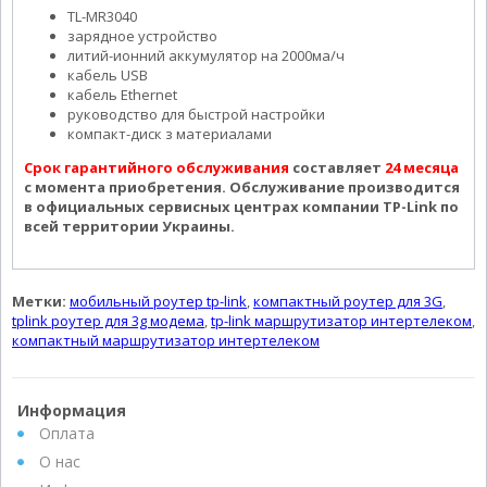
TL-MR3040
зарядное устройство
литий-ионний аккумулятор на 2000ма/ч
кабель USB
кабель Ethernet
руководство для быстрой настройки
компакт-диск з материалами
Срок гарантийного обслуживания
составляет
24 месяца
с момента приобретения. Обслуживание производится
в официальных сервисных центрах компании TP-Link по
всей территории Украины.
Метки:
мобильный роутер tp-link
,
компактный роутер для 3G
,
tplink роутер для 3g модема
,
tp-link маршрутизатор интертелеком
,
компактный маршрутизатор интертелеком
Информация
Оплата
О нас