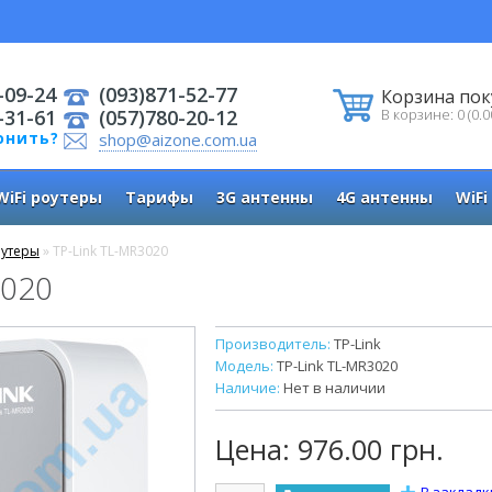
-09-24
(093)871-52-77
Корзина пок
-31-61
(057)780-20-12
В корзине: 0 (0.0
онить?
shop@aizone.com.ua
WiFi роутеры
Тарифы
3G антенны
4G антенны
WiFi
оутеры
» TP-Link TL-MR3020
3020
Производитель:
TP-Link
Модель:
TP-Link TL-MR3020
Наличие:
Нет в наличии
Цена:
976.00 грн.