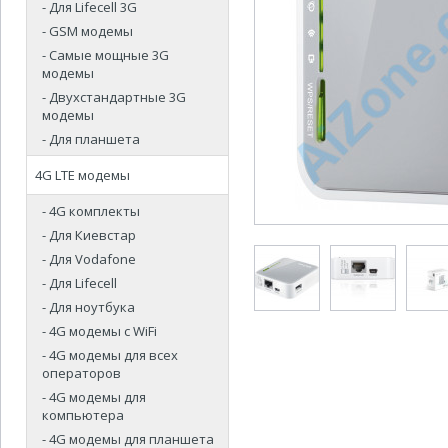
- Для Lifecell 3G
- GSM модемы
- Самые мощные 3G
модемы
- Двухстандартные 3G
модемы
- Для планшета
4G LTE модемы
- 4G комплекты
- Для Киевстар
- Для Vodafone
- Для Lifecell
- Для ноутбука
- 4G модемы с WiFi
- 4G модемы для всех
операторов
- 4G модемы для
компьютера
- 4G модемы для планшета