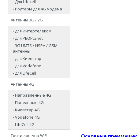
- Для Lifecell
- Роутеры для 4G модема
Антенны 3G / 2G
- для Интертелеком
- для PEOPLEnet
- 3G UMTS / HSPA / GSM
антенны
- для Киевстар
- для Vodafone
- для LifeCell
Антенны 4G
- Направленные 4G
- Панельные 4G
- Киевстар 4G
- Vodafone 4G
- LifeCell 4G
Точки доступа WiFi -
Основные преимущес