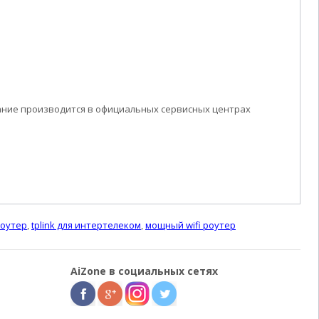
ание производится в официальных сервисных центрах
роутер
,
tplink для интертелеком
,
мощный wifi роутер
AiZone в социальных сетях