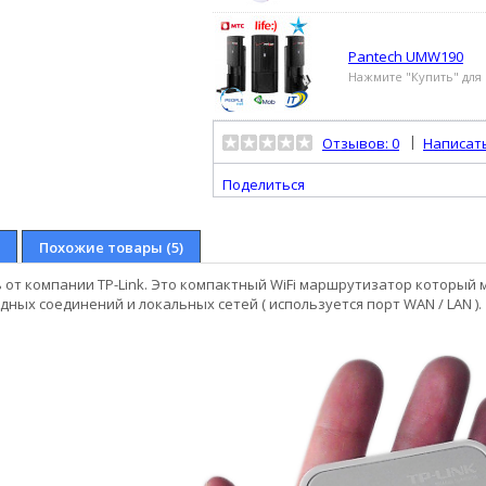
Pantech UMW190
Нажмите "Купить" для 
|
Отзывов: 0
Написат
Поделиться
Похожие товары (5)
 от компании TP-Link. Это компактный WiFi маршрутизатор который м
одных соединений и локальных сетей ( используется порт WAN / LAN ).