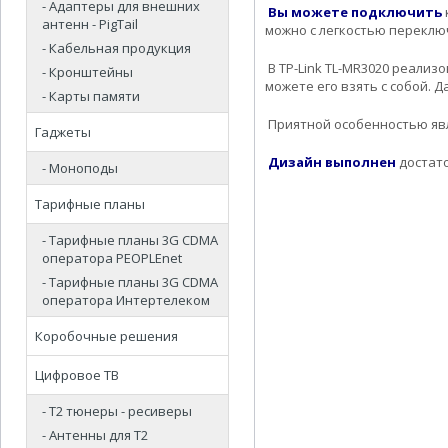
- Адаптеры для внешних
Вы можете подключить
антенн - PigTail
можно с легкостью переклю
- Кабельная продукция
В TP-Link TL-MR3020 реали
- Кронштейны
можете его взять с собой. 
- Карты памяти
Приятной особенностью явл
Гаджеты
Дизайн выполнен
достато
- Моноподы
Тарифные планы
- Тарифные планы 3G CDMA
оператора PEOPLEnet
- Тарифные планы 3G CDMA
оператора Интертелеком
Коробочные решения
Цифровое ТВ
- Т2 тюнеры - ресиверы
- Антенны для Т2