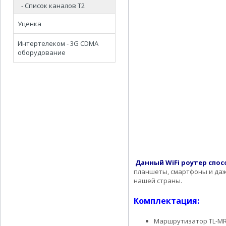
- Список каналов Т2
Уценка
Интертелеком - 3G CDMA
оборудование
Данный WiFi роутер спос
планшеты, смартфоны и даж
нашей страны.
Комплектация:
Маршрутизатор TL-MR