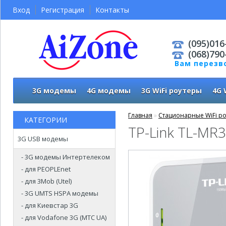
Вход
Регистрация
Контакты
(095)016
(068)790
Вам перезв
3G модемы
4G модемы
3G WiFi роутеры
4G 
Главная
»
Стационарные WiFi р
КАТЕГОРИИ
TP-Link TL-MR
3G USB модемы
- 3G модемы Интертелеком
- для PEOPLEnet
- для 3Mob (Utel)
- 3G UMTS HSPA модемы
- для Киевстар 3G
- для Vodafone 3G (МТС UA)