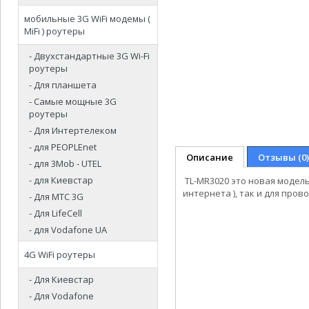
мобильные 3G WiFi модемы (
MiFi ) роутеры
- Двухстандартные 3G Wi-Fi
роутеры
- Для планшета
- Самые мощные 3G
роутеры
- Для Интертелеком
- для PEOPLEnet
Описание
Отзывы (0)
- для 3Mob - UTEL
- для Киевстар
TL-MR3020 это новая модель
интернета ), так и для пров
- Для МТС 3G
- Для LifeCell
- для Vodafone UA
4G WiFi роутеры
- Для Киевстар
- Для Vodafone