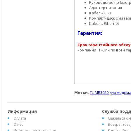
Руководство по быст
Адаптер питания
Кабель USB
Компакт-диск с мате
Кабель Ethernet
Гарантия:
Срок гарантийного обсл
компании TP-Link по всей т
Метки:
TL-MR3020 для модем
Информация
Служба под
Оплата
Связаться с 
О нас
Возврат това
Информация о доставке
Карта сайта