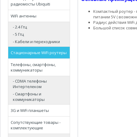
радиомосты Ubiquiti
Компактный роутер - 
WiFi антенны
питании 5V ( возможн
Радиус действия WiFi
- 2.4 Ггц
Большой список совме
- 5 Ггц
- Кабели и переходники
Стационарные WiFi роутеры
Телефоны, смартфоны,
коммуникаторы
- CDMA телефоны
Интертелеком
- Смартфоны и
коммуникаторы
3G и WiFi планшеты
Сопутствующие товары -
комплектующие