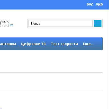
упок
0 грн.)
 антенны
Цифровое ТВ
Тест скорости
Еще...