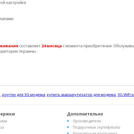
рой настройке
риалами
уживания
составляет
24 месяца
с момента приобретения. Обслужив
ерритории Украины.
а
,
роутер для 3G модема
,
купить маршрутизатор для модема
,
3G WiFi 
держки
Дополнительно
нами
Производители
ра
Подарочные сертификаты
Партнёрская программа