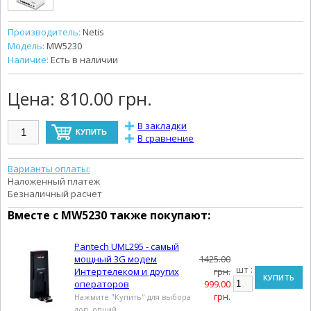
Производитель:
Netis
Модель:
MW5230
Наличие:
Есть в наличии
Цена:
810.00 грн.
В закладки
В сравнение
Варианты оплаты:
Наложенный платеж
Безналичный расчет
Вместе с
MW5230
также покупают:
Pantech UML295 - самый
мощный 3G модем
1425.00
шт :
Интертелеком и других
грн.
КУПИТЬ
операторов
999.00
грн.
Нажмите "Купить" для выбора
доп. опций.