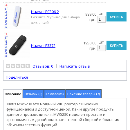
Huawei EC306-2
шт :
989.00
КУПИТЬ
Нажмите "Купить" для выбора
грн.
доп. опций.
шт :
1950.00
Huawei E3372
КУПИТЬ
грн.
|
Отзывов: 0
Написать отзыв
Поделиться
Описание
Отзывы (0)
Комплекты
Похожие товары (7)
Netis MW5230 это мощный WiFi роутер с широким
функционалом и доступной ценой. Как и другие продукты
данного производителя, MW5230 наделен простым и
эргономичным дизайном, качественной сборкой и большим
объемом сетевых функций.