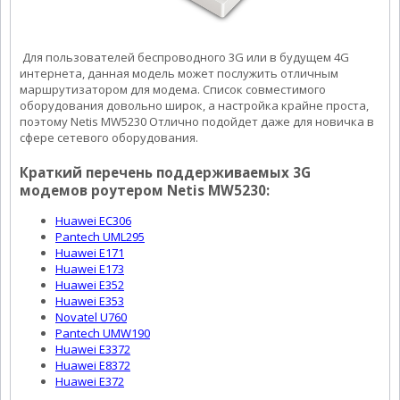
Для пользователей беспроводного 3G или в будущем 4G
интернета, данная модель может послужить отличным
маршрутизатором для модема. Список совместимого
оборудования довольно широк, а настройка крайне проста,
поэтому Netis MW5230 Отлично подойдет даже для новичка в
сфере сетевого оборудования.
Краткий перечень поддерживаемых 3G
модемов роутером Netis MW5230:
Huawei EC306
Pantech UML295
Huawei E171
Huawei E173
Huawei E352
Huawei E353
Novatel U760
Pantech UMW190
Huawei E3372
Huawei E8372
Huawei E372