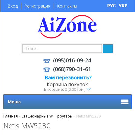
Вход
Регистрация
Контакты
(095)016-09-24
(068)790-31-61
Вам перезвонить?
Корзина покупок
В корзине: 0 (0.00 грн.)
Меню
Главная
»
Стационарные WiFi роутеры
» Netis MW5230
Netis MW5230