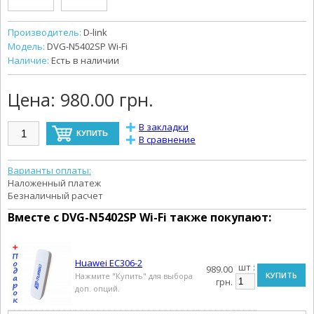
Производитель:
D-link
Модель:
DVG-N5402SP Wi-Fi
Наличие:
Есть в наличии
Цена:
980.00 грн.
В закладки
В сравнение
Варианты оплаты:
Наложенный платеж
Безналичный расчет
Вместе с
DVG-N5402SP Wi-Fi
также покупают:
Huawei EC306-2
шт :
989.00
КУПИТЬ
Нажмите "Купить" для выбора
грн.
доп. опций.