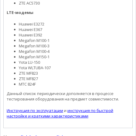
ZTE AC5730
LTE-модемы
Huawei E3272
Huawei E367
Huawei E392
Megafon M100-1
Megafon M100-3
Megafon M100-4
Megafon M150-1
Yota LU-150
Yota WLTUBA-107
ZTE MF823
ZTE MF827
МТС 824F
Данный список периодически дополняется в процессе
тестирования оборудования на предмет совместимости.
Инструкция по эксплуатации
и
инструкция по быстрой
настройке и краткими характеристиками