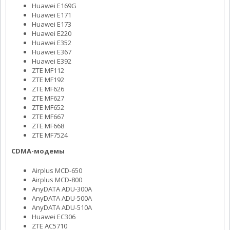
Huawei E169G
Huawei E171
Huawei E173
Huawei E220
Huawei E352
Huawei E367
Huawei E392
ZTE MF112
ZTE MF192
ZTE MF626
ZTE MF627
ZTE MF652
ZTE MF667
ZTE MF668
ZTE MF7524
CDMA-модемы
Airplus MCD-650
Airplus MCD-800
AnyDATA ADU-300A
AnyDATA ADU-500A
AnyDATA ADU-510A
Huawei EC306
ZTE AC5710