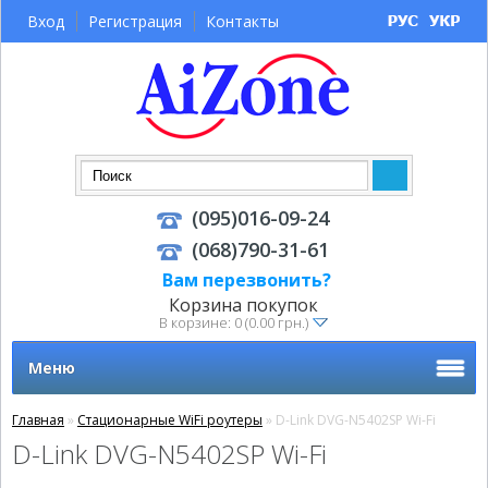
Вход
Регистрация
Контакты
(095)016-09-24
(068)790-31-61
Вам перезвонить?
Корзина покупок
В корзине: 0 (0.00 грн.)
Меню
Главная
»
Стационарные WiFi роутеры
» D-Link DVG-N5402SP Wi-Fi
D-Link DVG-N5402SP Wi-Fi