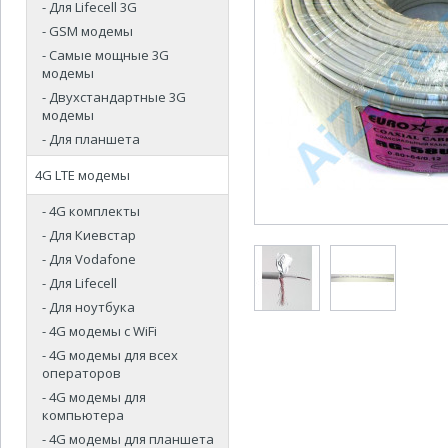
- Для Lifecell 3G
- GSM модемы
- Самые мощные 3G
модемы
- Двухстандартные 3G
модемы
- Для планшета
4G LTE модемы
- 4G комплекты
- Для Киевстар
- Для Vodafone
- Для Lifecell
- Для ноутбука
- 4G модемы с WiFi
- 4G модемы для всех
операторов
- 4G модемы для
компьютера
- 4G модемы для планшета