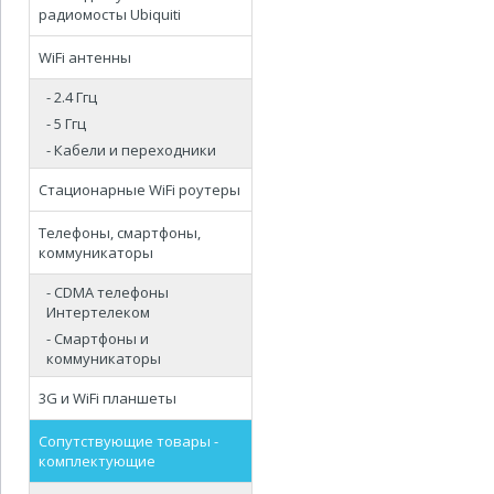
радиомосты Ubiquiti
WiFi антенны
- 2.4 Ггц
- 5 Ггц
- Кабели и переходники
Стационарные WiFi роутеры
Телефоны, смартфоны,
коммуникаторы
- CDMA телефоны
Интертелеком
- Смартфоны и
коммуникаторы
3G и WiFi планшеты
Сопутствующие товары -
комплектующие