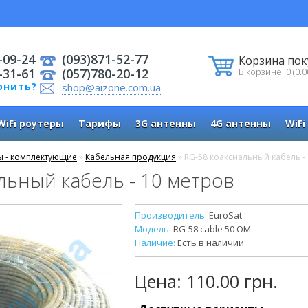
-09-24
(093)871-52-77
Корзина пок
-31-61
(057)780-20-12
В корзине: 0 (0.0
онить?
shop@aizone.com.ua
WiFi роутеры
Тарифы
3G антенны
4G антенны
WiFi
ы - комплектующие
»
Кабельная продукция
» RG-58 коаксиальный кабель -
льный кабель - 10 метров
Производитель:
EuroSat
Модель:
RG-58 cable 50 OM
Наличие:
Есть в наличии
Цена:
110.00 грн.