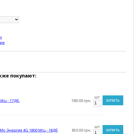
и
ние
кже покупают:
шт :
гц - 17Дб.
580.00 грн.
КУПИТЬ
шт :
o Энергия 4G 1800 Мгц - 18Дб
850.00 грн.
КУПИТЬ