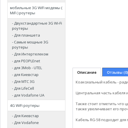
мобильные 3G WiFi модемы (
MiFi ) роутеры
- Двухстандартные 3G Wi-Fi
роутеры
- Для планшета
- Самые мощные 3G
роутеры
- Для Интертелеком
- для PEOPLEnet
- для 3Mob - UTEL
Описание
Отзывы (0)
- для Киевстар
- Для МТС 3G
Коаксиальный кабель - ради
- Для LifeCell
Центральная часть кабеля 
- для Vodafone UA
Также стоит отметить что 
4G WiFi роутеры
также увеличивает его про
- Для Киевстар
Кабель RG-58 подходит для
- Для Vodafone