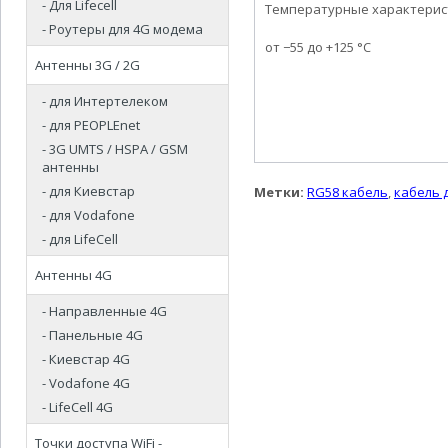
- Для Lifecell
Температурные характерис
- Роутеры для 4G модема
от −55 до +125 °C
Антенны 3G / 2G
- для Интертелеком
- для PEOPLEnet
- 3G UMTS / HSPA / GSM
антенны
- для Киевстар
Метки:
RG58 кабель
,
кабель 
- для Vodafone
- для LifeCell
Антенны 4G
- Направленные 4G
- Панельные 4G
- Киевстар 4G
- Vodafone 4G
- LifeCell 4G
Точки доступа WiFi -