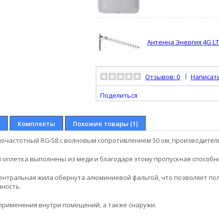
Антенна Энергия 4G LTE
|
Отзывов: 0
Написат
Поделиться
Комплекты
Похожие товары (1)
очастотный RG-58 с волновым сопротивлением 50 ом, производитель 
и оплетка выполнены из меди и благодаря этому пропускная способн
центральная жила обернута алюминиевой фальгой, что позволяет по
чность.
 применения внутри помещений, а также снаружи.