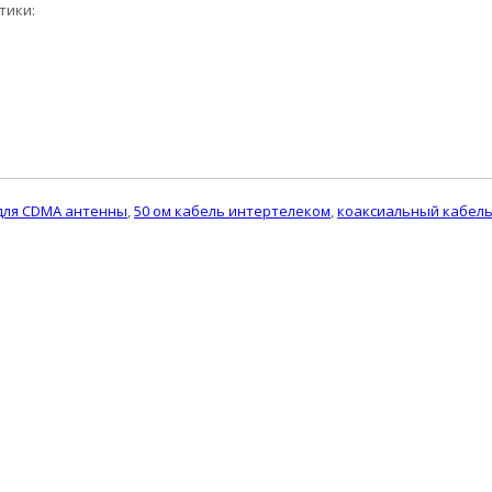
тики:
для CDMA антенны
,
50 ом кабель интертелеком
,
коаксиальный кабель