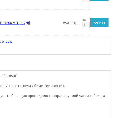
шт :
 - 1800 МГц - 17Дб
650.00 грн.
КУПИТЬ
ь отзыв
"Eurosat".
ость выше нежели у биметаллических.
лучать большую проводимость экранируемой части кабеля, а