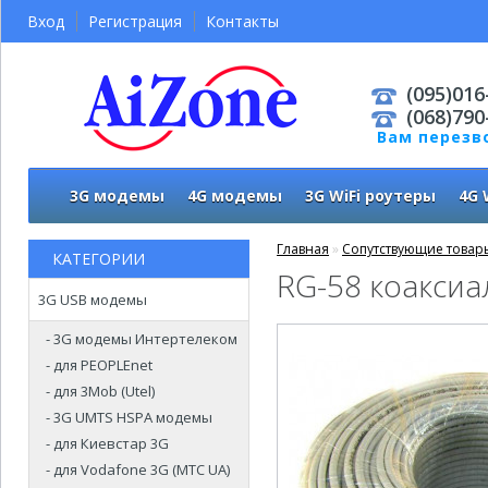
Вход
Регистрация
Контакты
(095)016
(068)790
Вам перезв
3G модемы
4G модемы
3G WiFi роутеры
4G 
Главная
»
Сопутствующие товар
КАТЕГОРИИ
RG-58 коаксиа
3G USB модемы
- 3G модемы Интертелеком
- для PEOPLEnet
- для 3Mob (Utel)
- 3G UMTS HSPA модемы
- для Киевстар 3G
- для Vodafone 3G (МТС UA)