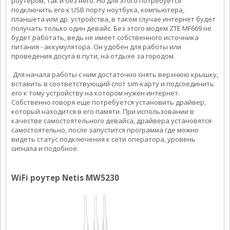
роутером, так и без него. Но для этого потребуется
подключить его к USB порту ноутбука, компьютера,
планшета или др. устройства, в таком случае интернет будет
получать только один девайс. Без этого модем ZTE MF669 не
будет работать, ведь не имеет собственного источника
питания - аккумулятора. Он удобен для работы или
проведения досуга в пути, на отдыхе за городом.
Для начала работы с ним достаточно снять верхнюю крышку,
вставить в соответствующий слот sim-карту и подсоединить
его к тому устройству на котором нужен интернет.
Собственно говоря еще потребуется установить драйвер,
который находится в его памяти. При использовании в
качестве самостоятельного девайса, драйвера установятся
самостоятельно, после запустится программа где можно
видеть статус подключения к сети оператора, уровень
сигнала и подобное.
WiFi роутер Netis MW5230