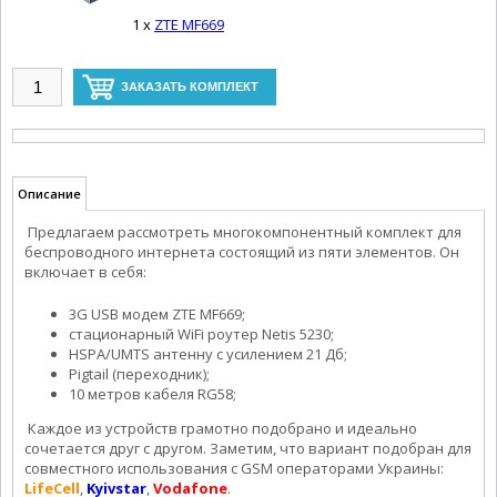
1 x
ZTE MF669
Описание
Предлагаем рассмотреть многокомпонентный комплект для
беспроводного интернета состоящий из пяти элементов. Он
включает в себя:
3G USB модем ZTE MF669;
стационарный WiFi роутер Netis 5230;
HSPA/UMTS антенну с усилением 21 Дб;
Pigtail (переходник);
10 метров кабеля RG58;
Каждое из устройств грамотно подобрано и идеально
сочетается друг с другом. Заметим, что вариант подобран для
совместного использования с GSM операторами Украины:
LifeCell
,
Kyivstar
,
Vodafone
.