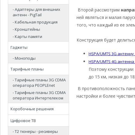
- Адаптеры для внешних
Второй рассмотрим
напра
антенн - PigTail
ней являться и малая пару
- Кабельная продукция
того, что каждый из ее эл
- Кронштейны
- Карты памяти
Конструкция будет делиться
Гаджеты
HSPA/UMTS 3G антенну с
- Моноподы
HSPA/UMTS 4G антенна 
Тарифные планы
Поэтому конструкции 
до 15 км, низкая до 18
- Тарифные планы 3G CDMA
оператора PEOPLEnet
В противоположность панел
- Тарифные планы 3G CDMA
настройки и более чувствит
оператора Интертелеком
Коробочные решения
Цифровое ТВ
- Т2 тюнеры - ресиверы