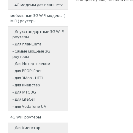
- 4G модемы для планшета
мобильные 3G WiFi модемы (
MiFi ) роутеры
- Двухстандартные 3G Wi-Fi
роутеры
- Для планшета
- Самые мощные 3G
роутеры
- Для Интертелеком
- для PEOPLEnet
- для 3Mob - UTEL
- для Киевстар
- Для МТС 3G
- Для LifeCell
- для Vodafone UA
4G WiFi роутеры
- Для Киевстар