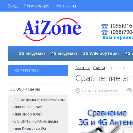
Вход
Регистрация
Контакты
(095)016
(068)790
Вам перезв
3G модемы
4G модемы
3G WiFi роутеры
4G 
Главная
»
Статьи
» Сравнение ан
КАТЕГОРИИ
Сравнение ан
3G USB модемы
19 04 2019 в 08:59:59
- 3G модемы Интертелеком
- для PEOPLEnet
- для 3Mob (Utel)
- 3G UMTS HSPA модемы
- для Киевстар 3G