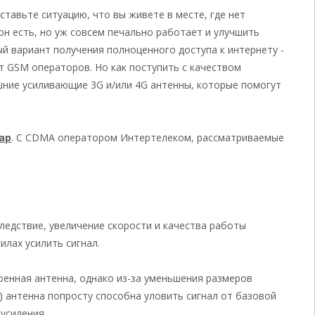
тавьте ситуацию, что вы живете в месте, где нет
н есть, но уж совсем печально работает и улучшить
ый вариант получения полноценного доступа к интернету -
 GSM операторов. Но как поступить с качеством
шние усиливающие 3G и/или 4G антенны, которые помогут
тар
. С CDMA оператором Интертелеком, рассматриваемые
следствие, увеличение скорости и качества работы
илах усилить сигнал.
оенная антенна, однако из-за уменьшения размеров
) антенна попросту способна уловить сигнал от базовой
усиления.