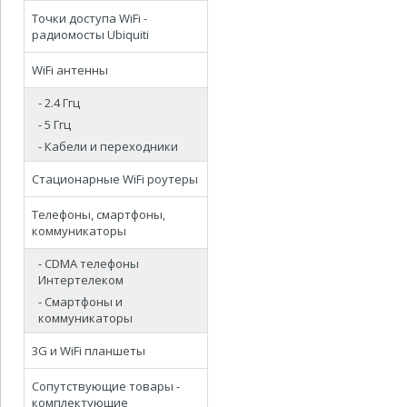
Точки доступа WiFi -
радиомосты Ubiquiti
WiFi антенны
- 2.4 Ггц
- 5 Ггц
- Кабели и переходники
Стационарные WiFi роутеры
Телефоны, смартфоны,
коммуникаторы
- CDMA телефоны
Интертелеком
- Смартфоны и
коммуникаторы
3G и WiFi планшеты
Сопутствующие товары -
комплектующие