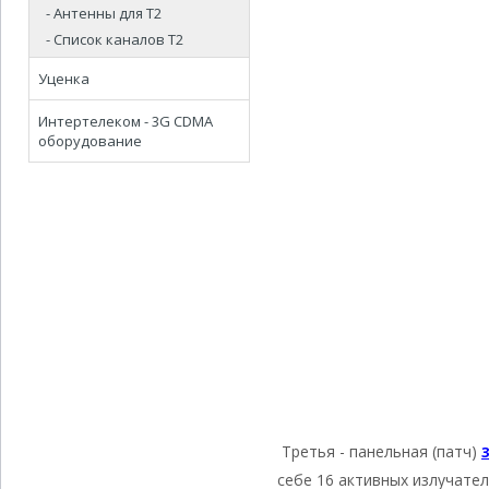
- Антенны для Т2
- Список каналов Т2
Уценка
Интертелеком - 3G CDMA
оборудование
Третья - панельная (патч)
себе 16 активных излучате