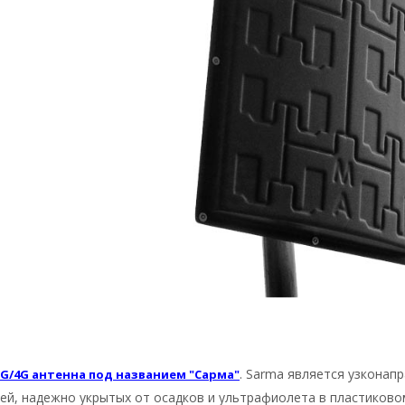
. Sarma является узконап
3G/4G антенна под названием "Сарма"
лей, надежно укрытых от осадков и ультрафиолета в пластиково