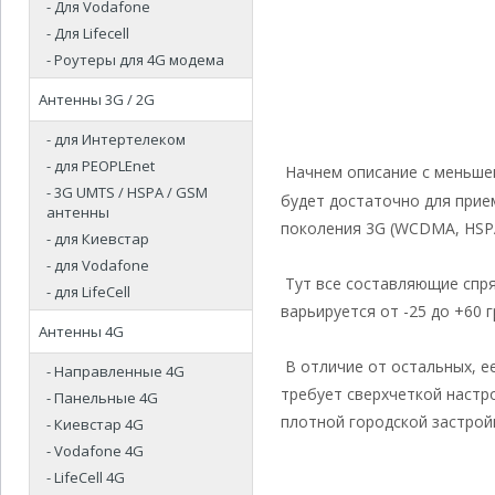
- Для Vodafone
- Для Lifecell
- Роутеры для 4G модема
Антенны 3G / 2G
- для Интертелеком
- для PEOPLEnet
Начнем описание с меньшег
- 3G UMTS / HSPA / GSM
будет достаточно для прие
антенны
поколения 3G (WCDMA, HSPA
- для Киевстар
- для Vodafone
Тут все составляющие спря
- для LifeCell
варьируется от -25 до +60 
Антенны 4G
В отличие от остальных, е
- Направленные 4G
требует сверхчеткой настр
- Панельные 4G
плотной городской застрой
- Киевстар 4G
- Vodafone 4G
- LifeCell 4G