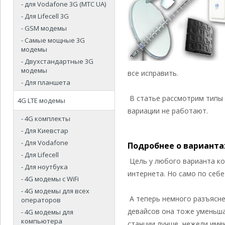
- для Vodafone 3G (МТС UA)
- Для Lifecell 3G
- GSM модемы
- Самые мощные 3G
модемы
- Двухстандартные 3G
модемы
все исправить.
- Для планшета
В статье рассмотрим типы
4G LTE модемы
вариации не работают.
- 4G комплекты
- Для Киевстар
- Для Vodafone
Подробнее о вариантах
- Для Lifecell
Цель у любого варианта кон
- Для ноутбука
интернета. Но само по себе
- 4G модемы с WiFi
- 4G модемы для всех
А теперь немного разъясне
операторов
девайсов она тоже уменьша
- 4G модемы для
компьютера
станции лучше, нежели име