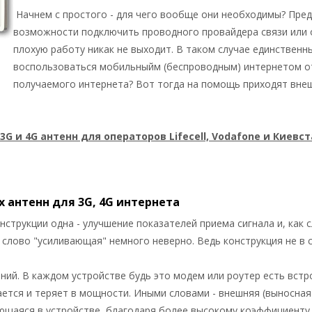
Начнем с простого - для чего вообще они необходимы? Предс
возможности подключить проводного провайдера связи или о
плохую работу никак не выходит. В таком случае единственн
воспользоваться мобильныйм (беспроводным) интернетом от
получаемого интернета? Вот тогда на помощь приходят вне
3G и 4G антенн для операторов Lifecell, Vodafone и Киевс
 антенн для 3G, 4G интернета
струкции одна - улучшение показателей приема сигнала и, как 
 слово "усиливающая" немного неверно. Ведь конструкция не в с
ний. В каждом устройстве будь это модем или роутер есть встр
ется и теряет в мощности. Иными словами - внешняя (выносная
ющаяся в устройстве, благодаря более высокому коэффициенту 