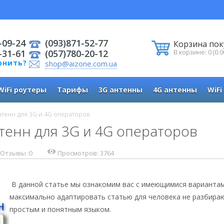
-09-24
(093)871-52-77
Корзина пок
-31-61
(057)780-20-12
В корзине: 0 (0.0
онить?
shop@aizone.com.ua
WiFi роутеры
Тарифы
3G антенны
4G антенны
WiFi
тенн для 3G и 4G операторов
тенн для 3G и 4G операторов
Отзывы :
0
Просмотров: 3764
В данной статье мы ознакомим вас с имеющимися вариантам
максимально адаптировать статью для человека не разбира
простым и понятным языком.