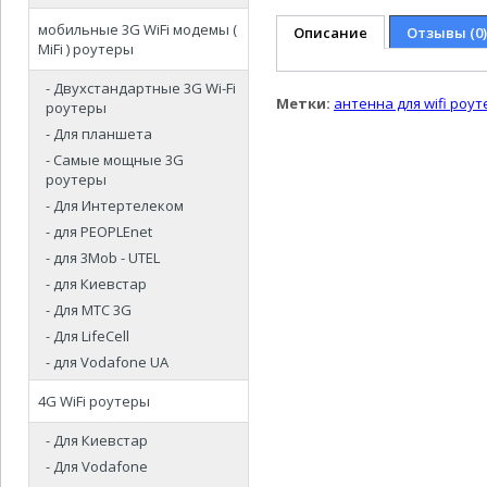
мобильные 3G WiFi модемы (
Описание
Отзывы (0)
MiFi ) роутеры
- Двухстандартные 3G Wi-Fi
Метки:
антенна для wifi роут
роутеры
- Для планшета
- Самые мощные 3G
роутеры
- Для Интертелеком
- для PEOPLEnet
- для 3Mob - UTEL
- для Киевстар
- Для МТС 3G
- Для LifeCell
- для Vodafone UA
4G WiFi роутеры
- Для Киевстар
- Для Vodafone