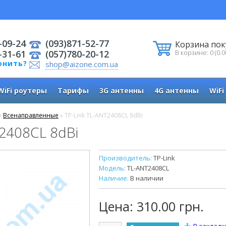
-09-24
(093)871-52-77
Корзина пок
-31-61
(057)780-20-12
В корзине: 0 (0.0
онить?
shop@aizone.com.ua
WiFi роутеры
Тарифы
3G антенны
4G антенны
WiFi
»
Всенаправленные
» TP-Link TL-ANT2408CL 8dBi
T2408CL 8dBi
Производитель:
TP-Link
Модель:
TL-ANT2408CL
Наличие:
В наличии
Цена:
310.00 грн.