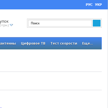
упок
0 грн.)
 антенны
Цифровое ТВ
Тест скорости
Еще...