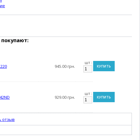
и
ние
 покупают:
шт :
3220
945.00 грн.
КУПИТЬ
шт :
842ND
929.00 грн.
КУПИТЬ
ь отзыв