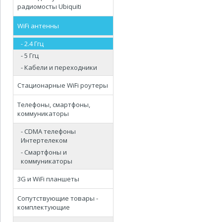
радиомосты Ubiquiti
WiFi антенны
- 2.4 Ггц
- 5 Ггц
- Кабели и переходники
Стационарные WiFi роутеры
Телефоны, смартфоны,
коммуникаторы
- CDMA телефоны
Интертелеком
- Смартфоны и
коммуникаторы
3G и WiFi планшеты
Сопутствующие товары -
комплектующие