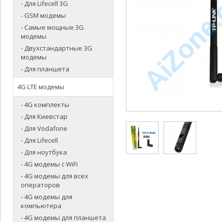
- Для Lifecell 3G
- GSM модемы
- Самые мощные 3G
модемы
- Двухстандартные 3G
модемы
- Для планшета
4G LTE модемы
- 4G комплекты
- Для Киевстар
- Для Vodafone
- Для Lifecell
- Для ноутбука
- 4G модемы с WiFi
- 4G модемы для всех
операторов
- 4G модемы для
компьютера
- 4G модемы для планшета