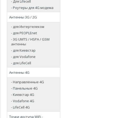
- Для Lifecell
- Роутеры для 4G модема
Антенны 3G / 2G
- для Интертелеком
- для PEOPLEnet
- 3G UMTS / HSPA / GSM
антенны
- для Киевстар
- для Vodafone
- для LifeCell
Антенны 4G
- Направленные 4G
- Панельные 4G
- Киевстар 4G
- Vodafone 4G
- LifeCell 4G
Точки доступа WiFi -