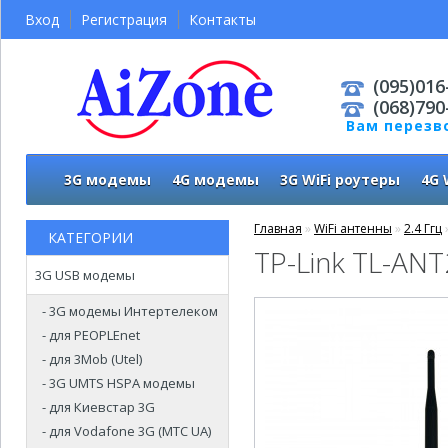
Вход
Регистрация
Контакты
(095)016
(068)790
Вам перезв
3G модемы
4G модемы
3G WiFi роутеры
4G 
Главная
»
WiFi антенны
»
2.4 Ггц
КАТЕГОРИИ
TP-Link TL-AN
3G USB модемы
- 3G модемы Интертелеком
- для PEOPLEnet
- для 3Mob (Utel)
- 3G UMTS HSPA модемы
- для Киевстар 3G
- для Vodafone 3G (МТС UA)