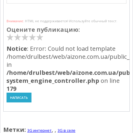
Внимание:
HTML не поддерживается! Используйте обычный текст.
Оцените публикацию:
Notice
: Error: Could not load template
/home/drulbest/web/aizone.com.ua/public_h
in
/home/drulbest/web/aizone.com.ua/publ
system_engine_controller.php
on line
179
НАПИСАТЬ
Powered by module Blog | News | Reviews | Gallery ver.: 4.34.4 (Commer
Метки:
,
,
3G интернет
3G в селе