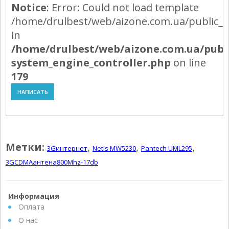
Notice
: Error: Could not load template
/home/drulbest/web/aizone.com.ua/public_h
in
/home/drulbest/web/aizone.com.ua/publ
system_engine_controller.php
on line
179
НАПИСАТЬ
Powered by module Blog | News | Reviews | Gallery ver.: 4.34.4 (Commer
Метки:
,
,
,
3Gинтернет
Netis MW5230
Pantech UML295
3GCDMAантена800Mhz-17db
Информация
Оплата
О нас