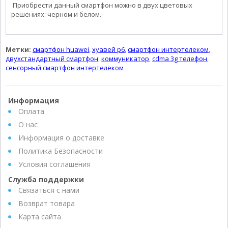
Приобрести данный смартфон можно в двух цветовых
решениях: черном и белом.
Метки:
смартфон huawei
,
хуавей p6
,
смартфон интертелеком
,
двухстандартный смартфон
,
коммуникатор
,
cdma 3g телефон
,
сенсорный смартфон интертелеком
Информация
Оплата
О нас
Информация о доставке
Политика Безопасности
Условия соглашения
Служба поддержки
Связаться с нами
Возврат товара
Карта сайта