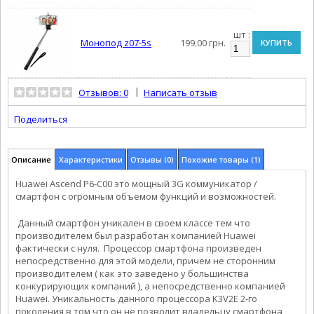
шт :
Монопод z07-5s
199.00 грн.
КУПИТЬ
|
Отзывов: 0
Написать отзыв
Поделиться
Описание
Характеристики
Отзывы (0)
Похожие товары (1)
Huawei Ascend P6-C00 это мощный 3G коммуникатор /
смартфон с огромным объемом функций и возможностей.
Данный смартфон уникален в своем классе тем что
производителем был разработан компанией Huawei
фактически с нуля. Процессор смартфона произведен
непосредственно для этой модели, причем не сторонним
производителем ( как это заведено у большинства
конкурирующих компаний ), а непосредственно компанией
Huawei. Уникальность данного процессора K3V2E 2-го
поколения в том что он не позволит владельцу смартфона