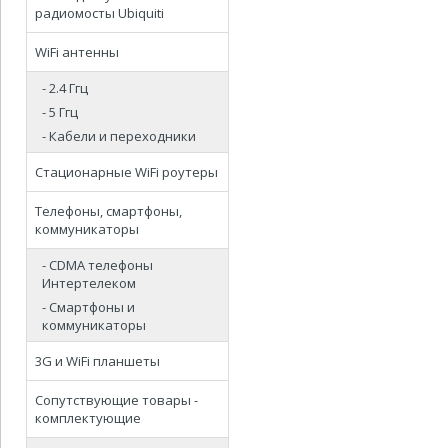
радиомосты Ubiquiti
WiFi антенны
- 2.4 Ггц
- 5 Ггц
- Кабели и переходники
Стационарные WiFi роутеры
Телефоны, смартфоны,
коммуникаторы
- CDMA телефоны
Интертелеком
- Смартфоны и
коммуникаторы
3G и WiFi планшеты
Сопутствующие товары -
комплектующие