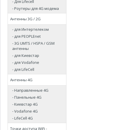
- Для Lifecell
- Роутеры для 4G модема
Антенны 3G / 2G
- для Интертелеком
- для PEOPLEnet
- 3G UMTS / HSPA / GSM
антенны
- для Киевстар
- для Vodafone
- для LifeCell
Антенны 4G
- Направленные 4G
- Панельные 4G
- Киевстар 4G
- Vodafone 4G
- LifeCell 4G
Точки доступа WiFi -