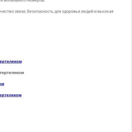
 и мобильного номеров.
чество связи, безопасность для здоровья людей и высокая
тертелеком
тертелеком
ом
тертелеком