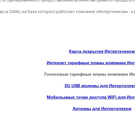
сть одновременного предоставления абонентам прямого городского
та CDMA, на базе которого работает компания «Интертелеком» - ка
Карта покрытия Интертелеком
Интернет тарифные планы компании Ин
Голосовые тарифные планы компании Ин
3G USB модемы для Интертелек
Мобильнные точки доступа WiFi для Ин
Антенны для Интертелеком