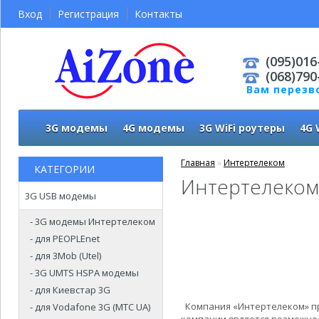
Вход
Регистрация
Контакты
(095)016
(068)790
Вам перезв
3G модемы
4G модемы
3G WiFi роутеры
4G 
Главная
»
Интертелеком
КАТЕГОРИИ
Интертелеком
3G USB модемы
- 3G модемы Интертелеком
- для PEOPLEnet
- для 3Mob (Utel)
- 3G UMTS HSPA модемы
- для Киевстар 3G
Компания «Интертелеком» пр
- для Vodafone 3G (МТС UA)