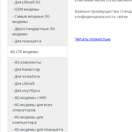
компании является возможно
- Для Lifecell 3G
- GSM модемы
Важные преимущества стандар
- Самые мощные 3G
конфиденциальность связи.
модемы
- Двухстандартные 3G
модемы
Читать полностью
- Для планшета
4G LTE модемы
- 4G комплекты
- Для Киевстар
- Для Vodafone
- Для Lifecell
- Для ноутбука
- 4G модемы с WiFi
- 4G модемы для всех
операторов
- 4G модемы для
компьютера
- 4G модемы для планшета