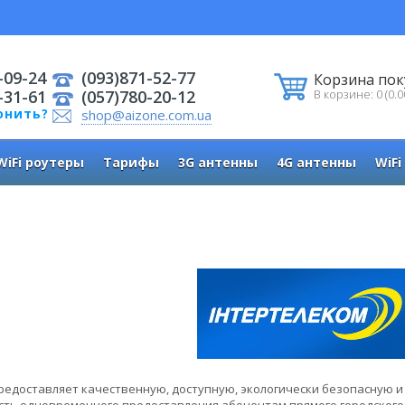
-09-24
(093)871-52-77
Корзина пок
-31-61
(057)780-20-12
В корзине: 0 (0.0
онить?
shop@aizone.com.ua
WiFi роутеры
Тарифы
3G антенны
4G антенны
WiFi
едоставляет качественную, доступную, экологически безопасную 