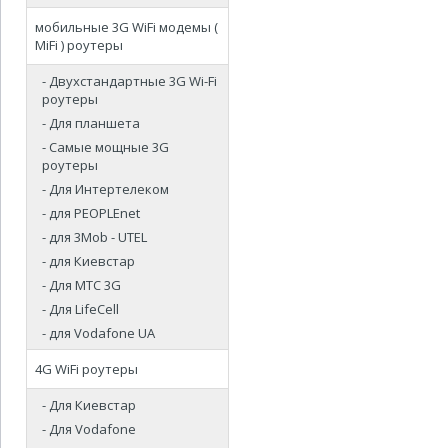
мобильные 3G WiFi модемы (
MiFi ) роутеры
- Двухстандартные 3G Wi-Fi
роутеры
- Для планшета
- Самые мощные 3G
роутеры
- Для Интертелеком
- для PEOPLEnet
- для 3Mob - UTEL
- для Киевстар
- Для МТС 3G
- Для LifeCell
- для Vodafone UA
4G WiFi роутеры
- Для Киевстар
- Для Vodafone