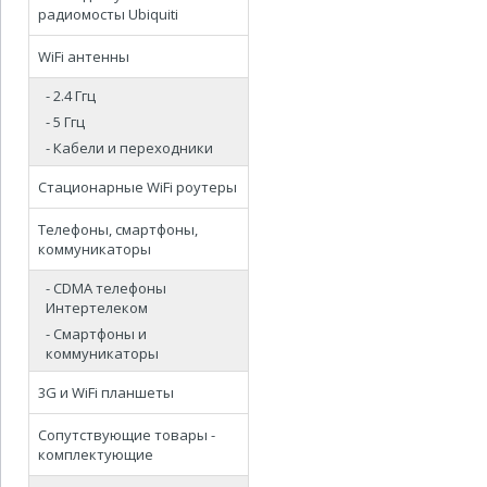
радиомосты Ubiquiti
WiFi антенны
- 2.4 Ггц
- 5 Ггц
- Кабели и переходники
Стационарные WiFi роутеры
Телефоны, смартфоны,
коммуникаторы
- CDMA телефоны
Интертелеком
- Смартфоны и
коммуникаторы
3G и WiFi планшеты
Сопутствующие товары -
комплектующие