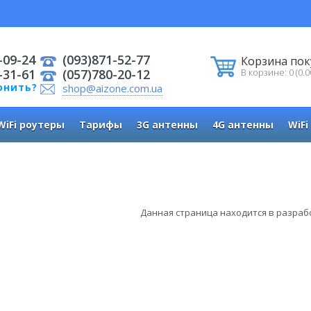
-09-24
(093)871-52-77
Корзина пок
-31-61
(057)780-20-12
В корзине: 0 (0.0
онить?
shop@aizone.com.ua
WiFi роутеры
Тарифы
3G антенны
4G антенны
WiFi
Данная страница находится в разраб