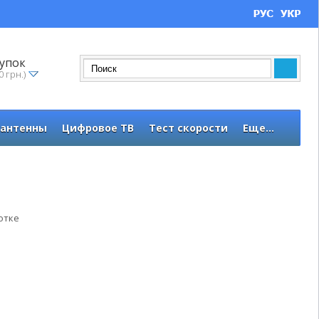
упок
0 грн.)
 антенны
Цифровое ТВ
Тест скорости
Еще...
отке