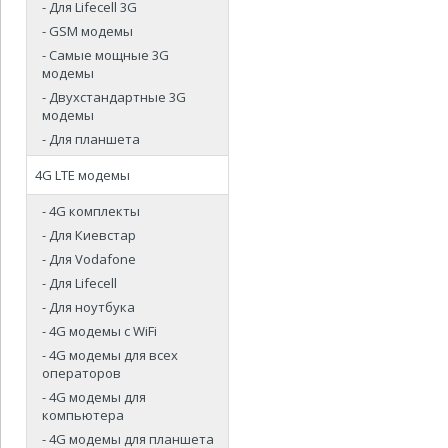
- Для Lifecell 3G
- GSM модемы
- Самые мощные 3G
модемы
- Двухстандартные 3G
модемы
- Для планшета
4G LTE модемы
- 4G комплекты
- Для Киевстар
- Для Vodafone
- Для Lifecell
- Для ноутбука
- 4G модемы с WiFi
- 4G модемы для всех
операторов
- 4G модемы для
компьютера
- 4G модемы для планшета