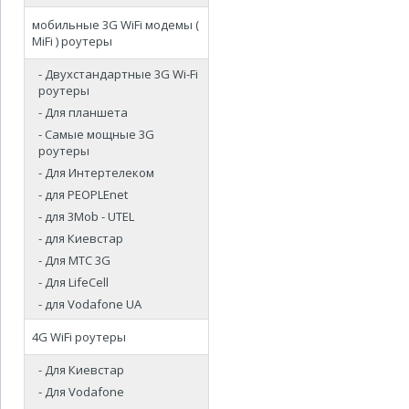
мобильные 3G WiFi модемы (
MiFi ) роутеры
- Двухстандартные 3G Wi-Fi
роутеры
- Для планшета
- Самые мощные 3G
роутеры
- Для Интертелеком
- для PEOPLEnet
- для 3Mob - UTEL
- для Киевстар
- Для МТС 3G
- Для LifeCell
- для Vodafone UA
4G WiFi роутеры
- Для Киевстар
- Для Vodafone