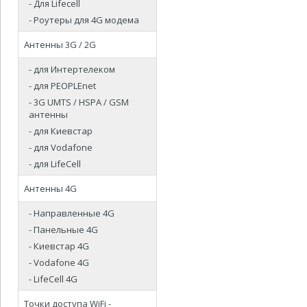
- Для Lifecell
- Роутеры для 4G модема
Антенны 3G / 2G
- для Интертелеком
- для PEOPLEnet
- 3G UMTS / HSPA / GSM
антенны
- для Киевстар
- для Vodafone
- для LifeCell
Антенны 4G
- Направленные 4G
- Панельные 4G
- Киевстар 4G
- Vodafone 4G
- LifeCell 4G
Точки доступа WiFi -