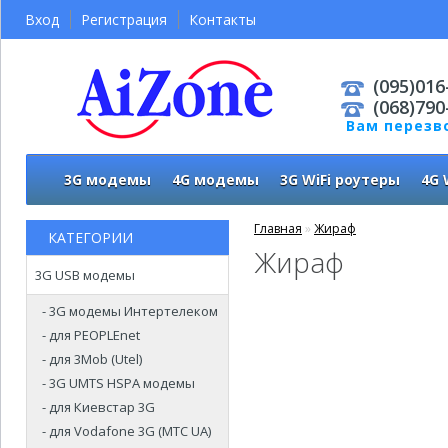
Вход
Регистрация
Контакты
(095)016
(068)790
Вам перезв
3G модемы
4G модемы
3G WiFi роутеры
4G 
Главная
»
Жираф
КАТЕГОРИИ
Жираф
3G USB модемы
- 3G модемы Интертелеком
- для PEOPLEnet
- для 3Mob (Utel)
- 3G UMTS HSPA модемы
- для Киевстар 3G
- для Vodafone 3G (МТС UA)