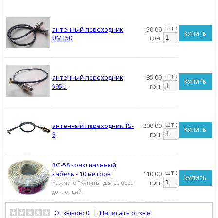
шт :
антенный переходник
150.00
КУПИТЬ
UM150
грн.
шт :
антенный переходник
185.00
КУПИТЬ
595U
грн.
шт :
антенный переходник TS-
200.00
КУПИТЬ
9
грн.
RG-58 коаксиальный
шт :
кабель - 10 метров
110.00
КУПИТЬ
грн.
Нажмите "Купить" для выбора
доп. опций.
|
Отзывов: 0
Написать отзыв