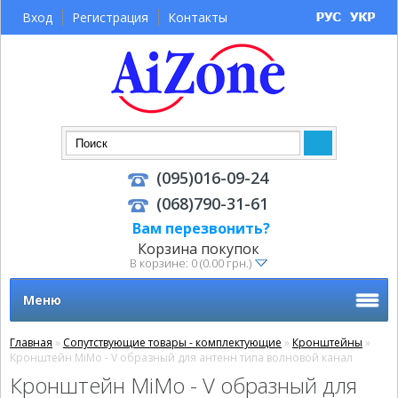
Вход
Регистрация
Контакты
(095)016-09-24
(068)790-31-61
Вам перезвонить?
Корзина покупок
В корзине: 0 (0.00 грн.)
Меню
Главная
»
Сопутствующие товары - комплектующие
»
Кронштейны
»
Кронштейн MiMo - V образный для антенн типа волновой канал
Кронштейн MiMo - V образный для