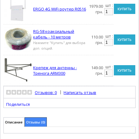
шт :
1979.00
ERGO 4G WiFi роутер R0516
КУПИТЬ
грн.
RG-58 коаксиальный
шт :
кабель - 10 метров
110.00
КУПИТЬ
грн.
Нажмите "Купить" для выбора
доп. опций.
шт :
Крепеж для антенны -
149.00
КУПИТЬ
Тренога ARM300
грн.
|
Отзывов: 0
Написать отзыв
Поделиться
Описание
Отзывы (0)