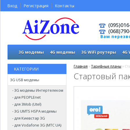
Вход
Регистрация
Контакты
(095)016
(068)790
Вам перезв
3G модемы
4G модемы
3G WiFi роутеры
4G 
Главная
»
Тарифные планы
» Ст
КАТЕГОРИИ
Стартовый па
3G USB модемы
- 3G модемы Интертелеком
- для PEOPLEnet
- для 3Mob (Utel)
- 3G UMTS HSPA модемы
- для Киевстар 3G
- для Vodafone 3G (МТС UA)