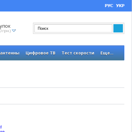
упок
0 грн.)
 антенны
Цифровое ТВ
Тест скорости
Еще...
и
ние