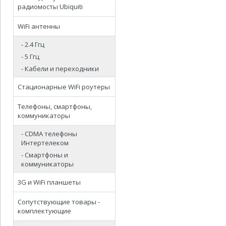
радиомосты Ubiquiti
WiFi антенны
- 2.4 Ггц
- 5 Ггц
- Кабели и переходники
Стационарные WiFi роутеры
Телефоны, смартфоны,
коммуникаторы
- CDMA телефоны
Интертелеком
- Смартфоны и
коммуникаторы
3G и WiFi планшеты
Сопутствующие товары -
комплектующие