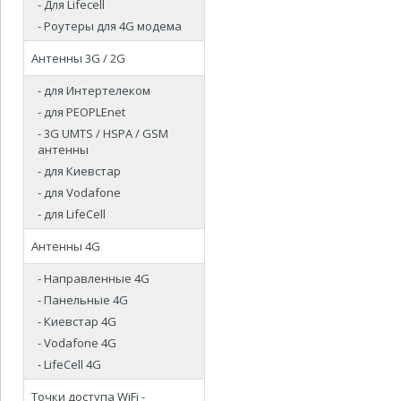
- Для Lifecell
- Роутеры для 4G модема
Антенны 3G / 2G
- для Интертелеком
- для PEOPLEnet
- 3G UMTS / HSPA / GSM
антенны
- для Киевстар
- для Vodafone
- для LifeCell
Антенны 4G
- Направленные 4G
- Панельные 4G
- Киевстар 4G
- Vodafone 4G
- LifeCell 4G
Точки доступа WiFi -