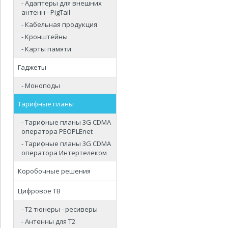
- Адаптеры для внешних
антенн - PigTail
- Кабельная продукция
- Кронштейны
- Карты памяти
Гаджеты
- Моноподы
Тарифные планы
- Тарифные планы 3G CDMA
оператора PEOPLEnet
- Тарифные планы 3G CDMA
оператора Интертелеком
Коробочные решения
Цифровое ТВ
- Т2 тюнеры - ресиверы
- Антенны для Т2