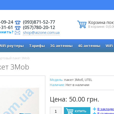
-09-24
(093)871-52-77
Корзина пок
-31-61
(057)780-20-12
В корзине: 0 (0.0
онить?
shop@aizone.com.ua
WiFi роутеры
Тарифы
3G антенны
4G антенны
WiFi
артовый пакет 3Mob
кет 3Mob
Модель:
пакет 3Моб, UTEL
Наличие:
Нет в наличии
Цена:
50.00 грн.
В закладк
В сравне