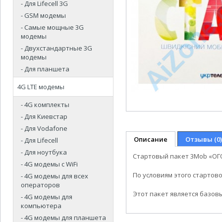
- Для Lifecell 3G
- GSM модемы
- Самые мощные 3G
модемы
- Двухстандартные 3G
модемы
- Для планшета
4G LTE модемы
- 4G комплекты
- Для Киевстар
- Для Vodafone
Описание
Отзывы (0)
- Для Lifecell
- Для ноутбука
Cтартовый пакет 3Mob «ОГО
- 4G модемы с WiFi
По условиям этого стартово
- 4G модемы для всех
операторов
Этот пакет является базов
- 4G модемы для
компьютера
- 4G модемы для планшета