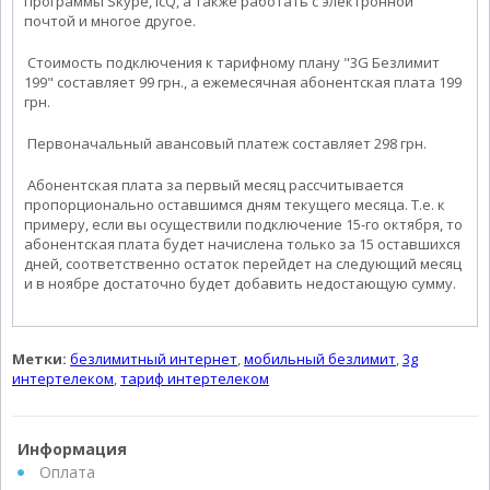
программы Skype, IcQ, а также работать с электронной
почтой и многое другое.
Стоимость подключения к тарифному плану "3G Безлимит
199" составляет 99 грн., а ежемесячная абонентская плата 199
грн.
Первоначальный авансовый платеж составляет 298 грн.
Абонентская плата за первый месяц рассчитывается
пропорционально оставшимся дням текущего месяца. Т.е. к
примеру, если вы осуществили подключение 15-го октября, то
абонентская плата будет начислена только за 15 оставшихся
дней, соответственно остаток перейдет на следующий месяц
и в ноябре достаточно будет добавить недостающую сумму.
Метки:
безлимитный интернет
,
мобильный безлимит
,
3g
интертелеком
,
тариф интертелеком
Информация
Оплата