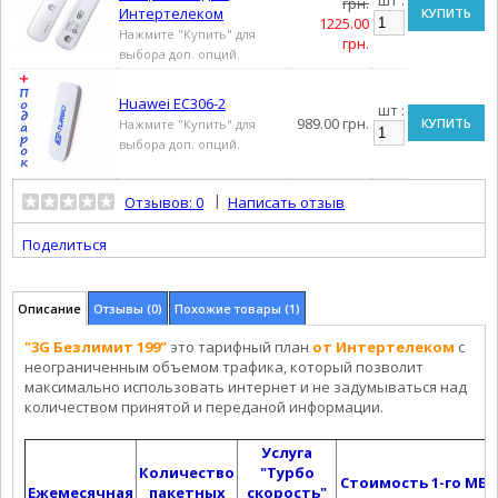
шт :
грн.
Интертелеком
КУПИТЬ
1225.00
Нажмите "Купить" для
грн.
выбора доп. опций.
Huawei EC306-2
шт :
989.00 грн.
КУПИТЬ
Нажмите "Купить" для
выбора доп. опций.
|
Отзывов: 0
Написать отзыв
Поделиться
Описание
Отзывы (0)
Похожие товары (1)
"3G Безлимит 199"
это тарифный план
от Интертелеком
с
неограниченным объемом трафика, который позволит
максимально использовать интернет и не задумываться над
количеством принятой и переданой информации.
Услуга
Количество
"Турбо
Стоимость 1-го МБ
Ежемесячная
пакетных
скорость"