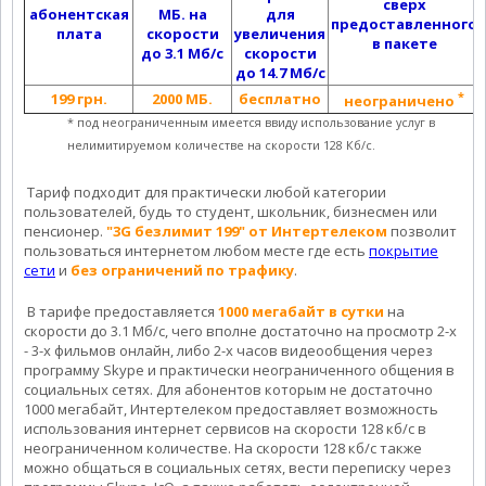
сверх
абонентская
МБ. на
для
предоставленного
плата
скорости
увеличения
в пакете
до 3.1 Мб/с
скорости
до 14.7 Мб/с
*
199 грн.
2000 МБ.
бесплатно
неограничено
* под неограниченным имеется ввиду использование услуг в
нелимитируемом количестве на скорости 128 Кб/с.
Тариф подходит для практически любой категории
пользователей, будь то студент, школьник, бизнесмен или
пенсионер.
"3G безлимит 199" от Интертелеком
позволит
пользоваться интернетом любом месте где есть
покрытие
сети
и
без ограничений по трафику
.
В тарифе предоставляется
1000 мегабайт в сутки
на
скорости до 3.1 Мб/с, чего вполне достаточно на просмотр 2-х
- 3-х фильмов онлайн, либо 2-х часов видеообщения через
программу Skype и практически неограниченного общения в
социальных сетях. Для абонентов которым не достаточно
1000 мегабайт, Интертелеком предоставляет возможность
использования интернет сервисов на скорости 128 кб/с в
неограниченном количестве. На скорости 128 кб/с также
можно общаться в социальных сетях, вести переписку через