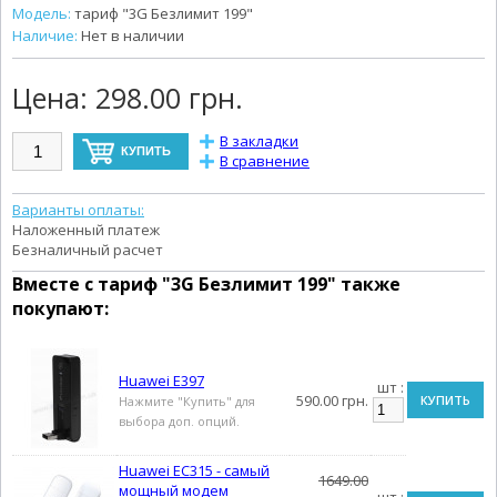
Модель:
тариф "3G Безлимит 199"
Наличие:
Нет в наличии
Цена:
298.00 грн.
В закладки
В сравнение
Варианты оплаты:
Наложенный платеж
Безналичный расчет
Вместе с
тариф "3G Безлимит 199"
также
покупают:
Huawei E397
шт :
590.00 грн.
КУПИТЬ
Нажмите "Купить" для
выбора доп. опций.
Huawei EC315 - самый
1649.00
мощный модем