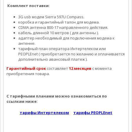
Комплект поставки:
3G usb модем Sierra 597U Compass.
коробка и гарантийный талон для модема.
CDMA антенна 800-17 направленного действия.
кабель длинной 10 метров ( для антенны ).
адаптер необходимый для подключения модема к
антенне.
тарифный план оператора Интертелеком или
PEOPLEnet ( приобретается по желанию и оплачивается
дополнительно авансовый платеж ).
Гарантийный срок
составляет
12 месяцев
с момента
приобретения товара.
С тарифными планами можно ознакомиться по
ссылкам ниже:
тарифы Интертелеком
тарифы PEOPLEnet