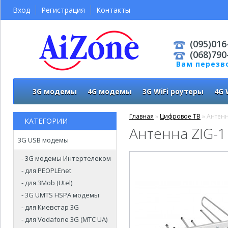
Вход
Регистрация
Контакты
(095)016
(068)790
Вам перезв
3G модемы
4G модемы
3G WiFi роутеры
4G 
Главная
»
Цифровое ТВ
» Антенн
КАТЕГОРИИ
Антенна ZIG-1
3G USB модемы
- 3G модемы Интертелеком
- для PEOPLEnet
- для 3Mob (Utel)
- 3G UMTS HSPA модемы
- для Киевстар 3G
- для Vodafone 3G (МТС UA)