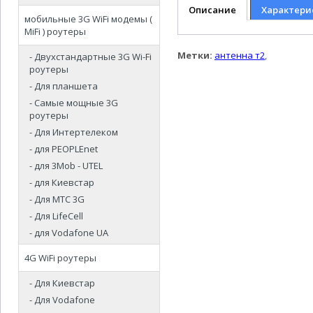
Описание
Характери
мобильные 3G WiFi модемы (
MiFi ) роутеры
Метки:
антенна т2
,
- Двухстандартные 3G Wi-Fi
роутеры
- Для планшета
- Самые мощные 3G
роутеры
- Для Интертелеком
- для PEOPLEnet
- для 3Mob - UTEL
- для Киевстар
- Для МТС 3G
- Для LifeCell
- для Vodafone UA
4G WiFi роутеры
- Для Киевстар
- Для Vodafone