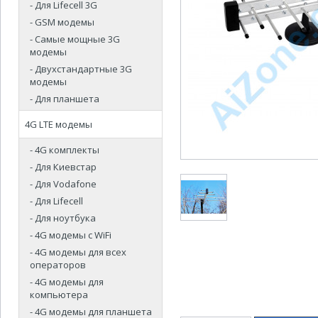
- Для Lifecell 3G
- GSM модемы
- Самые мощные 3G
модемы
- Двухстандартные 3G
модемы
- Для планшета
4G LTE модемы
- 4G комплекты
- Для Киевстар
- Для Vodafone
- Для Lifecell
- Для ноутбука
- 4G модемы с WiFi
- 4G модемы для всех
операторов
- 4G модемы для
компьютера
- 4G модемы для планшета