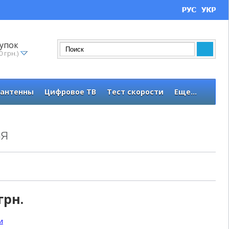
упок
0 грн.)
 антенны
Цифровое ТВ
Тест скорости
Еще...
ая
грн.
и