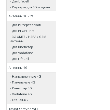
- Для Lifecell
- Роутеры для 4G модема
Антенны 3G / 2G
- для Интертелеком
- для PEOPLEnet
- 3G UMTS / HSPA / GSM
антенны
- для Киевстар
- для Vodafone
- для LifeCell
Антенны 4G
- Направленные 4G
- Панельные 4G
- Киевстар 4G
- Vodafone 4G
- LifeCell 4G
Точки доступа WiFi -