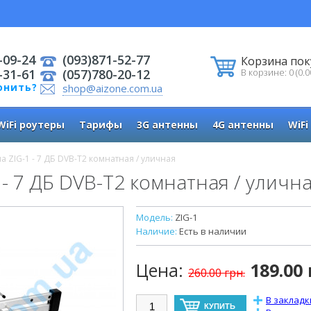
-09-24
(093)871-52-77
Корзина пок
-31-61
(057)780-20-12
В корзине: 0 (0.0
онить?
shop@aizone.com.ua
WiFi роутеры
Тарифы
3G антенны
4G антенны
WiFi
а ZIG-1 - 7 ДБ DVB-T2 комнатная / уличная
 - 7 ДБ DVB-T2 комнатная / уличн
Модель:
ZIG-1
Наличие:
Есть в наличии
Цена:
189.00 
260.00 грн.
В закладк