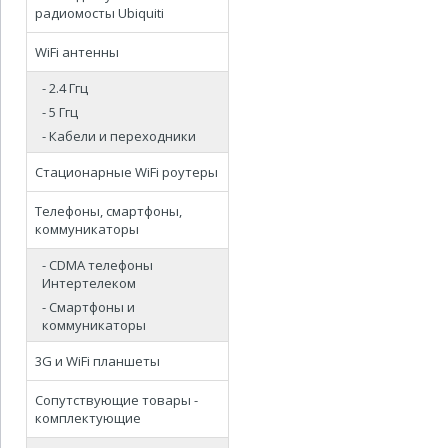
радиомосты Ubiquiti
WiFi антенны
- 2.4 Ггц
- 5 Ггц
- Кабели и переходники
Стационарные WiFi роутеры
Телефоны, смартфоны,
коммуникаторы
- CDMA телефоны
Интертелеком
- Смартфоны и
коммуникаторы
3G и WiFi планшеты
Сопутствующие товары -
комплектующие