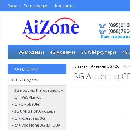
Вход
Регистрация
Контакты
(095)016
(068)790
Вам перезв
3G модемы
4G модемы
3G WiFi роутеры
4G 
Главная
»
Антенны 3G / 2G
» 3G 
КАТЕГОРИИ
3G Антенна CD
3G USB модемы
- 3G модемы Интертелеком
- для PEOPLEnet
- для 3Mob (Utel)
- 3G UMTS HSPA модемы
- для Киевстар 3G
- для Vodafone 3G (МТС UA)