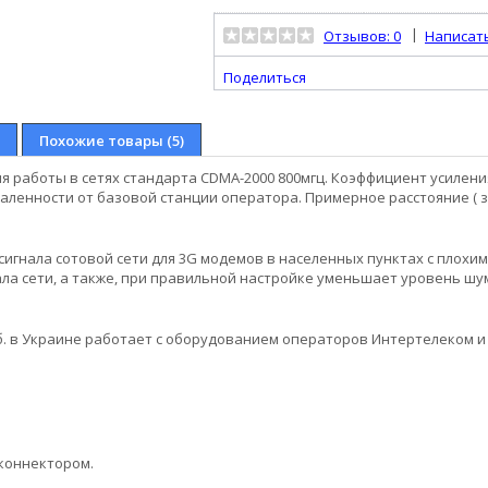
|
Отзывов: 0
Написат
Поделиться
Похожие товары (5)
 работы в сетях стандарта CDMA-2000 800мгц. Коэффициент усиления
аленности от базовой станции оператора. Примерное расстояние ( з
игнала сотовой сети для 3G модемов в населенных пунктах с плохим
ла сети, а также, при правильной настройке уменьшает уровень ш
б. в Украине работает с оборудованием операторов Интертелеком и 
F коннектором.