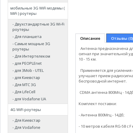
мобильные 3G WiFi модемы (
MiFi ) роутеры
- Двухстандартные 3G Wi-Fi
роутеры
- Для планшета
Описание
Отзывы (0)
- Самые мощные 3G
Антенна предназначена для
роутеры
сигнал при значительной уд
- Для Интертелеком
10 - 15 км.
- для PEOPLEnet
- для 3Mob - UTEL
Применяется для усиления с
улучшает прием радиосигна
- для Киевстар
беспроводной интернет.
- Для МТС 3G
- Для LifeCell
CDMA антенна 800Мгц - 14Д
- для Vodafone UA
Комплект поставки:
4G WiFi роутеры
- Антенна 800Мгц - 14Дб;
- Для Киевстар
- 10 метров кабеля RG-58 с 
- Для Vodafone