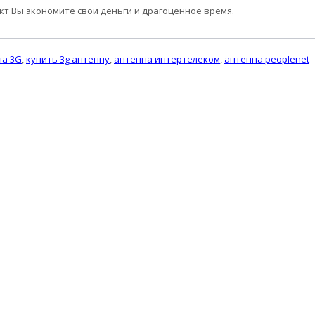
т Вы экономите свои деньги и драгоценное время.
на 3G
,
купить 3g антенну
,
антенна интертелеком
,
антенна peoplenet