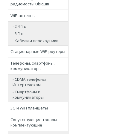
радиомосты Ubiquiti
WiFi антенны
- 2.4 Ггц
- 5 Ггц
- Кабели и переходники
Стационарные WiFi роутеры
Телефоны, смартфоны,
коммуникаторы
- CDMA телефоны
Интертелеком
- Смартфоны и
коммуникаторы
3G и WiFi планшеты
Сопутствующие товары -
комплектующие