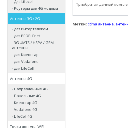
- Для Lifecell
Приобритая данный комплек
- Роутеры для 4G модема
Антенны 3G / 2G
Метки:
cdma антенна
,
антен
- для Интертелеком
- для PEOPLEnet
- 3G UMTS / HSPA / GSM
антенны
- для Киевстар
- для Vodafone
- для LifeCell
Антенны 4G
- Направленные 4G
- Панельные 4G
- Киевстар 4G
- Vodafone 4G
- LifeCell 4G
Точки доступа WiFi -