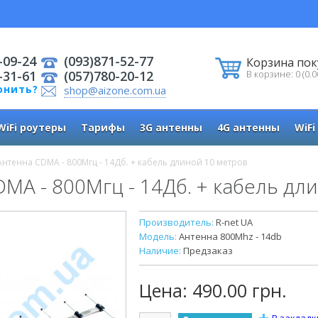
-09-24
(093)871-52-77
Корзина пок
-31-61
(057)780-20-12
В корзине: 0 (0.0
онить?
shop@aizone.com.ua
WiFi роутеры
Тарифы
3G антенны
4G антенны
WiFi
Антенна CDMA - 800Мгц - 14Дб. + кабель длиной 10 метров
MA - 800Мгц - 14Дб. + кабель дл
Производитель:
R-net UA
Модель:
Антенна 800Mhz - 14db
Наличие:
Предзаказ
Цена:
490.00 грн.