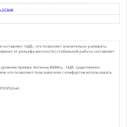
ь отзыв
 составляет 14Дб., что позволяет значительно усиливать
ависит от рельефа местности ) стабильной работы составляет
 уровнем приема. Антенна 800Мгц - 14Дб. существенно
умов что позволяет пользователю с комфортом использовать
PEOPLEnet.