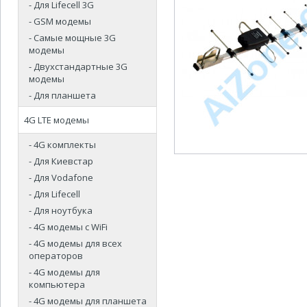
- Для Lifecell 3G
- GSM модемы
- Самые мощные 3G
модемы
- Двухстандартные 3G
модемы
- Для планшета
4G LTE модемы
- 4G комплекты
- Для Киевстар
- Для Vodafone
- Для Lifecell
- Для ноутбука
- 4G модемы с WiFi
- 4G модемы для всех
операторов
- 4G модемы для
компьютера
- 4G модемы для планшета