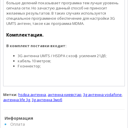
больше делений показывает программа тем лучше уровень
сигнала сети. Но зачастую данный способ не приносит
желаемых результатов. В таких случаях используется
специальное программное обеспечение для настройки 3G
UMTS антенн, такое как программа MDMA.
Комплектация.
В комплект поставки входит:
3G антенна UMTS / HSDPA с коэф. усиления 21Дб;
кабель 10 метров;
F коннектор;
Метки:
hsdpa антенна
,
антенна киевстар
,
3g антенна vodafone
,
антенна life 3g
,
3g антенна 3моб
Информация
Оплата