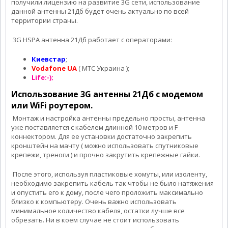
получили лицензию на развитие 3G сети, использование
данной антенны 21Дб будет очень актуально по всей
территории страны.
3G HSPA антенна 21Дб работает с операторами:
Киевстар
;
Vodafone UA
( МТС Украина );
Life:-);
Использование 3G антенны 21Дб с модемом
или WiFi роутером.
Монтаж и настройка антенны предельно просты, антенна
уже поставляется с кабелем длинной 10 метров и F
коннектором. Для ее установки достаточно закрепить
кронштейн на мачту ( можно использовать спутниковые
крепежи, треноги ) и прочно закрутить крепежные гайки.
После этого, используя пластиковые хомуты, или изоленту,
необходимо закрепить кабель так чтобы не было натяжения
и опустить его к дому, после чего проложить максимально
близко к компьютеру. Очень важно использовать
минимальное количество кабеля, остатки лучше все
обрезать. Ни в коем случае не стоит использовать