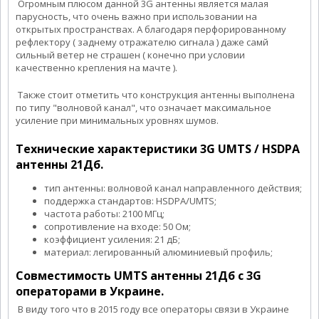
Огромным плюсом данной 3G антенны является малая
парусность, что очень важно при использовании на
открытых пространствах. А благодаря перфорированному
рефлектору ( заднему отражателю сигнала ) даже самй
сильный ветер не страшен ( конечно при условии
качественно крепления на мачте ).
Также стоит отметить что конструкция антенны выполнена
по типу "волновой канал", что означает максимальное
усиление при минимальных уровнях шумов.
Технические характеристики 3G UMTS / HSDPA
антенны 21Дб.
тип антенны: волновой канал направленного действия;
поддержка стандартов: HSDPA/UMTS;
частота работы: 2100 МГц;
сопротивление на входе: 50 Ом;
коэффициент усиления: 21 дБ;
материал: легированный алюминиевый профиль;
Совместимость UMTS антенны 21Дб с 3G
операторами в Украине.
В виду того что в 2015 году все операторы связи в Украине