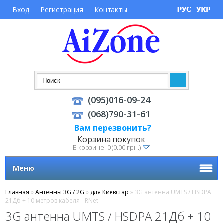
Вход
Регистрация
Контакты
(095)016-09-24
(068)790-31-61
Вам перезвонить?
Корзина покупок
В корзине: 0 (0.00 грн.)
Меню
Главная
»
Антенны 3G / 2G
»
для Киевстар
» 3G антенна UMTS / HSDPA
21Дб + 10 метров кабеля - RNet
3G антенна UMTS / HSDPA 21Дб + 10