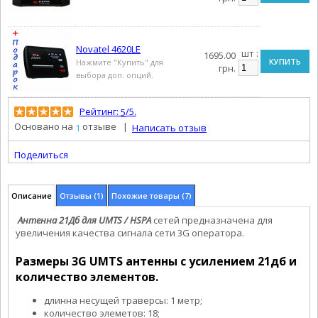
Novatel 4620LE
шт :
1695.00
КУПИТЬ
Нажмите "Купить" для
грн.
выбора доп. опций.
Рейтинг:
/5.
5
Основано на
отзыве |
1
Написать отзыв
Поделиться
Описание
Отзывы (1)
Похожие товары (7)
Антенна 21Дб для UMTS / HSPA
сетей предназначена для
увеличения качества сигнала сети 3G оператора.
Размеры 3G UMTS антенны с усилением 21дб и
количество элементов.
длинна несущей траверсы: 1 метр;
количество элеметов: 18;