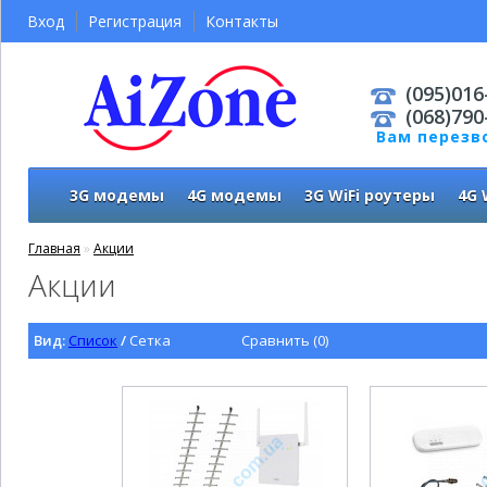
Вход
Регистрация
Контакты
(095)016
(068)790
Вам перезв
3G модемы
4G модемы
3G WiFi роутеры
4G 
Главная
»
Акции
Акции
Вид:
Список
/
Сетка
Сравнить (0)