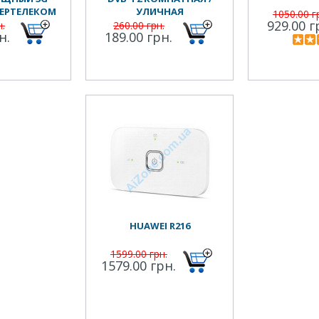
ЕРТЕЛЕКОМ
УЛИЧНАЯ
1050.00 г
929.00 г
ОПЕРАТОРОВ
н.
260.00 грн.
н.
189.00 грн.
HUAWEI R216
1599.00 грн.
1579.00 грн.