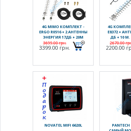
4G MIMO КОМПЛЕКТ -
4G КОМПЛЕ
ERGO R0516 + 2 АНТЕННЫ
E8372 + АНТ
ЭНЕРГИЯ 17ДБ + 20М
ДБ + 10 М.
КАБЕЛЯ RG58
ПЕРЕХ
3699.00 грн.
2670.00 гр
3399.00 грн.
2200.00 г
NOVATEL MIFI 6620L
PANTECH 
САМЫЙ М