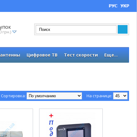
упок
0 грн.)
 антенны
Цифровое ТВ
Тест скорости
Еще...
Сортировка:
На странице: