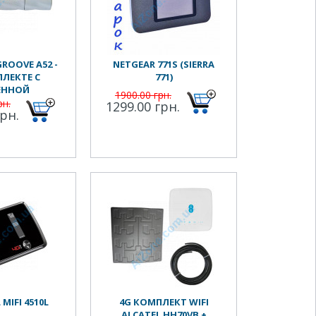
GROOVE A52 -
NETGEAR 771S (SIERRA
ЛЕКТЕ С
771)
ЕННОЙ
1900.00 грн.
рн.
1299.00 грн.
грн.
MIFI 4510L
4G КОМПЛЕКТ WIFI
ALCATEL HH70VB +