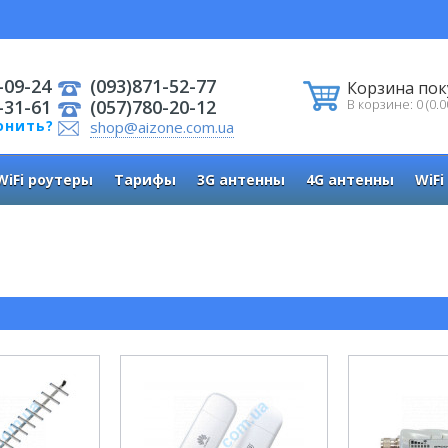
-09-24
(093)871-52-77
Корзина пок
-31-61
(057)780-20-12
В корзине: 0 (0.0
онить?
shop@aizone.com.ua
WiFi роутеры
Тарифы
3G антенны
4G антенны
WiFi