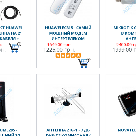
КТ HUAWEI
HUAWEI EC315 - САМЫЙ
MIKROTIK 
ЕННА НА 21
МОЩНЫЙ МОДЕМ
В КОМП
 КАБЕЛЯ +
ИНТЕРТЕЛЕКОМ
АНТ
ОДНИК
н.
1649.00 грн.
2400.00 г
рн.
1225.00 грн.
1999.00 
UML295 -
АНТЕННА ZIG-1 - 7 ДБ
NOVATEL 
ОЩНЫЙ 3G
DVB-T2 КОМНАТНАЯ /