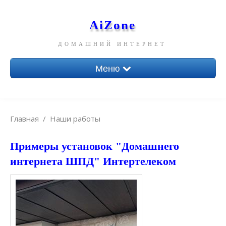
AiZone
ДОМАШНИЙ ИНТЕРНЕТ
Меню
Главная
О нас
Главная
/
Наши работы
Тарифы
Примеры установок "Домашнего
Наши работы
интернета ШПД" Интертелеком
Контакты