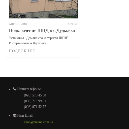
АПРЕЛЬ 2018
AIZONE
Подключение ШПД в с.Дудковка
Установка "Домашнего интернета ШПД"
Интертелеком в Дудковке.
ПОДРОБНЕЕ
Наши телефоны:
(095) 578 45 58
(098) 71 999 01
(093) 871 52 77
Наш Email:
shop@aizone.com.ua